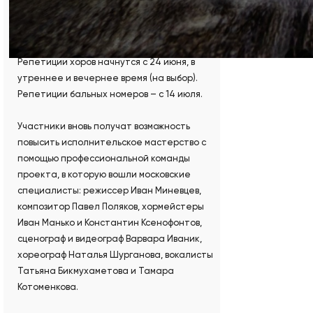
Обязательно укажите фамилию, имя и
отчество, возраст и контактный телефон.
Репетиции хоров начнутся с 24 июня, в
утреннее и вечернее время (на выбор).
Репетиции бальных номеров – с 14 июля.
Участники вновь получат возможность
повысить исполнительское мастерство с
помощью профессиональной команды
проекта, в которую вошли московские
специалисты: режиссер Иван Миневцев,
композитор Павел Поляков, хормейстеры
Иван Манько и Константин Ксенофонтов,
сценограф и видеограф Варвара Иваник,
хореограф Наталья Шурганова, вокалисты
Татьяна Бикмухаметова и Тамара
Котоменкова.