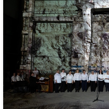
Организатор мероприятия – фонд
содействия развитию Саткинского района
при поддержке Группы Магнезит – объявил
набор участников. Главными артистами
театрального события станут хоровые и
бальные коллективы (возраст участников
16 лет и старше). А присоединиться к ним
могут все желающие!
Контакты для записи: звонок или
сообщение на WhatsApp или в Telegram
по номерам +79127928653 (Виктория);+7
9518021806 (Мария), а также по
электронной почте mdodidna@list.ru.