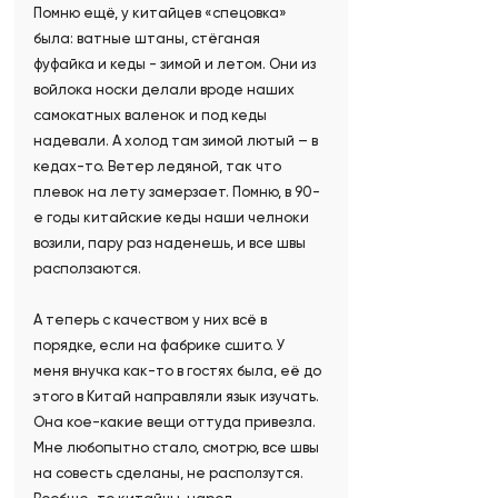
Помню ещё, у китайцев «спецовка»
была: ватные штаны, стёганая
фуфайка и кеды - зимой и летом. Они из
войлока носки делали вроде наших
самокатных валенок и под кеды
надевали. А холод там зимой лютый – в
кедах-то. Ветер ледяной, так что
плевок на лету замерзает. Помню, в 90-
е годы китайские кеды наши челноки
возили, пару раз наденешь, и все швы
расползаются.
А теперь с качеством у них всё в
порядке, если на фабрике сшито. У
меня внучка как-то в гостях была, её до
этого в Китай направляли язык изучать.
Она кое-какие вещи оттуда привезла.
Мне любопытно стало, смотрю, все швы
на совесть сделаны, не расползутся.