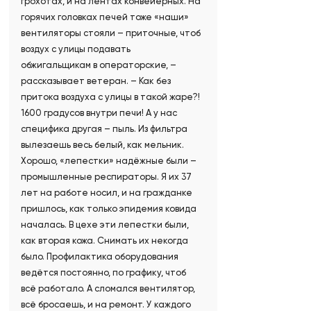
грохотах, и на лентах конвейерных. На
горячих головках печей тоже «наши»
вентиляторы стояли – приточные, чтоб
воздух с улицы подавать
обжигальщикам в операторские, –
рассказывает ветеран. – Как без
притока воздуха с улицы в такой жаре?!
1600 градусов внутри печи! А у нас
специфика другая – пыль. Из фильтра
вылезаешь весь белый, как мельник.
Хорошо, «лепестки» надёжные были –
промышленные респираторы. Я их 37
лет на работе носил, и на гражданке
пришлось, как только эпидемия ковида
началась. В цехе эти лепестки были,
как вторая кожа. Снимать их некогда
было. Профилактика оборудования
ведётся постоянно, по графику, чтоб
всё работало. А сломался вентилятор,
всё бросаешь, и на ремонт. У каждого