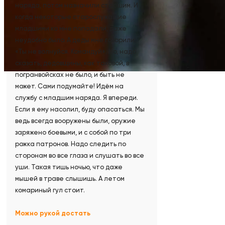
наряда, потом назначили старшим. И
когда некоторые старослужащие
младшими ко мне попадали, даже
неудобно было. А деды мне говорили:
«Ты не волнуйся. Командуй». Но, надо
сказать, дедовщины, как таковой, в
погранвойсках не было, и быть не
может. Сами подумайте! Идём на
службу с младшим наряда. Я впереди.
Если я ему насолил, буду опасаться. Мы
ведь всегда вооружены были, оружие
заряжено боевыми, и с собой по три
рожка патронов. Надо следить по
сторонам во все глаза и слушать во все
уши. Такая тишь ночью, что даже
мышей в траве слышишь. А летом
комариный гул стоит.
Можно рукой достать