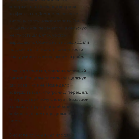
задерживали. Особенно во время
конфликта на Даманском острове
китайцы валом начали валить. Они от
нищеты к нам перебегали, в сельскую
местность шли, чтоб урожай
выращивать. Обычно мы в наряд ходили
по двое, а в тот момент стали нести
вахту усиленным составом – втроём.
Если кого заметил, подаёшь условный
сигнал. Прицельной планкой щёлкнул
два раза – ко мне. Наше дело –
задержать всех, кто границу перешел,
и передать их, кому следует. Вызываем
тревожную группу, перебежчиков
забирают, а нам надо дальше вахту
нести.
В начале службы я был младшим