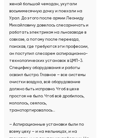
женой большой чемодан, укутали
восьмимесячную дочку и поехали на
Урал. До этого после армии Леониду
Михайловичу довелось слесарничать и
работать электриком на льнозаводе в
совхозе, а потому после переезда,
поискав, где требуются эти профессии,
он поступил слесарем аспирационно-
технологических установок в ЦМП-3.
Специфику оборудования и работы
освоил быстро. Главное – все системы
очистки воздуха, всё оборудование
должно быть исправно. Чтоб в цехе
простоя не было. Чтоб всё дробилось,
мололось, сеялось,
транспортировалось…
– Аспирационные установки были по
всему цеху – и на мельницах, и на