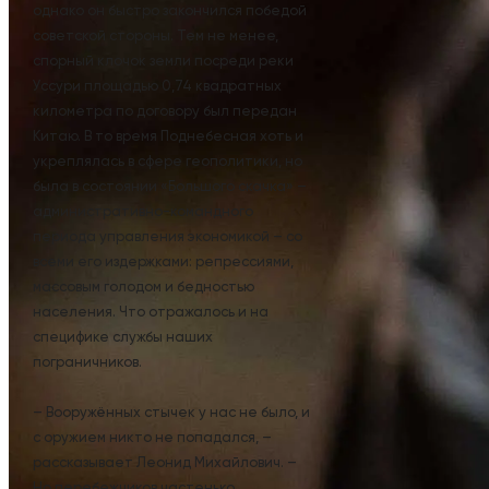
однако он быстро закончился победой
советской стороны. Тем не менее,
спорный клочок земли посреди реки
Уссури площадью 0,74 квадратных
километра по договору был передан
Китаю. В то время Поднебесная хоть и
укреплялась в сфере геополитики, но
была в состоянии «Большого скачка» –
административно-командного
периода управления экономикой – со
всеми его издержками: репрессиями,
массовым голодом и бедностью
населения. Что отражалось и на
специфике службы наших
пограничников.
– Вооружённых стычек у нас не было, и
с оружием никто не попадался, –
рассказывает Леонид Михайлович. –
Но перебежчиков частенько