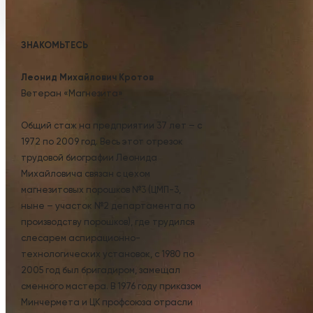
ЗНАКОМЬТЕСЬ
Леонид Михайлович Кротов
Ветеран «Магнезита»
Общий стаж на предприятии 37 лет – с
1972 по 2009 год. Весь этот отрезок
трудовой биографии Леонида
Михайловича связан с цехом
магнезитовых порошков №3 (ЦМП-3,
ныне – участок №2 департамента по
производству порошков), где трудился
слесарем аспирационно-
технологических установок, с 1980 по
2005 год был бригадиром, замещал
сменного мастера. В 1976 году приказом
Минчермета и ЦК профсоюза отрасли