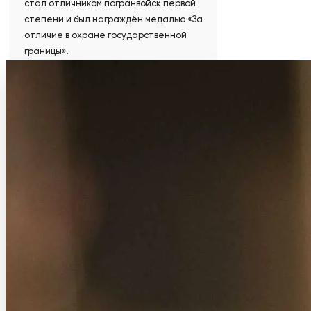
стал отличником погранвойск первой
степени и был награждён медалью «За
отличие в охране государственной
границы».