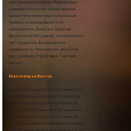
ему присвоено звание «Победитель
социалистического соревнования»,
кроме того, имеет многочисленные
грамоты и благодарности от
предприятия. Вместе с супругой
Валентиной Петровной, которая много
лет трудилась фельдшером в
здравпункте «Магнезита», воспитал
двух дочерей. У Кротовых – четыре
внучки.
Ехал поезд на Восток
В армию Леонид Кротов был призван 11
мая 1968 года из деревни Слободские,
что в Санчурском районе Кировской
области. Шёл самый разгар посевной,
когда сельчане трудятся от зари до
зари. Выращивали в совхозе, в основном,
лён, который перерабатывался тут же,