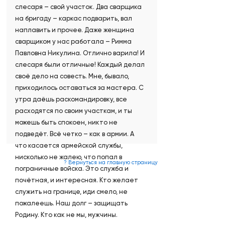
слесаря – свой участок. Два сварщика
на бригаду – каркас подварить, вал
наплавить и прочее. Даже женщина
сварщиком у нас работала – Римма
Павловна Никулина. Отлично варила! И
слесаря были отличные! Каждый делал
своё дело на совесть. Мне, бывало,
приходилось оставаться за мастера. С
утра даёшь раскомандировку, все
расходятся по своим участкам, и ты
можешь быть спокоен, никто не
подведёт. Всё четко – как в армии. А
что касается армейской службы,
нисколько не жалею, что попал в
? Вернуться на главную страницу
пограничные войска. Это служба и
почётная, и интересная. Кто желает
служить на границе, иди смело, не
пожалеешь. Наш долг – защищать
Родину. Кто как не мы, мужчины.