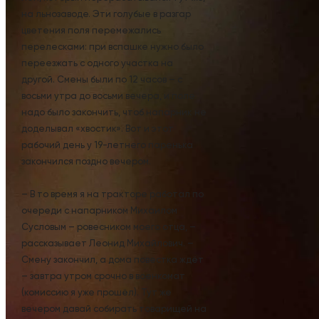
на льнозаводе. Эти голубые в разгар
цветения поля перемежались
перелесками: при вспашке нужно было
переезжать с одного участка на
другой. Смены были по 12 часов – с
восьми утра до восьми вечера, и поле
надо было закончить, чтоб напарник не
доделывал «хвостик». Вот и этот
рабочий день у 19-летнего паренька
закончился поздно вечером.
– В то время я на тракторе работал по
очереди с напарником Михаилом
Сусловым – ровесником моего отца, –
рассказывает Леонид Михайлович. –
Смену закончил, а дома повестка ждёт
– завтра утром срочно в военкомат
(комиссию я уже прошёл). Тут же
вечером давай собирать товарищей на