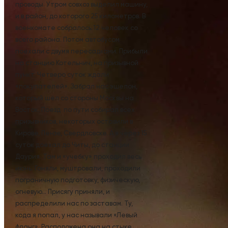
проводы. Утром совхоз выделил машину,
и в район, до которого 25 километров. В
военкомате собралось 12 человек со
всего района. Потом автобусом
поехали с двумя пересадками. Прибыли
на станцию Котельнич, на призывной
пункт. Четверо суток ждали
«покупателей». Забрал нас эшелон,
который шёл со стороны Москвы на
Восток. Поезд по пути собирал всех
призывников, некоторых оставили в
Кирове, Пензе, Свердловске. А я через 15
суток доехал до Читы, до станции
Даурия. Там и «учебку» проходил весь
июнь. Гоняли, муштровали, проходили
пограничную подготовку, физическую,
огневую… Присягу приняли, и
распределили нас по заставам. Ту,
кода я попал, у нас называли «Левый
фланг». Расположена она на стыке