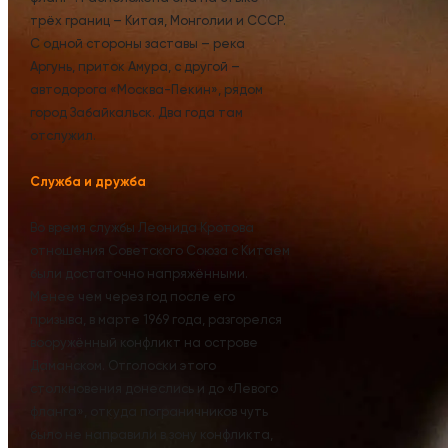
трёх границ – Китая, Монголии и СССР.
С одной стороны заставы – река
Аргунь, приток Амура, с другой –
автодорога «Москва-Пекин», рядом
город Забайкальск. Два года там
отслужил.
Служба и дружба
Во время службы Леонида Кротова
отношения Советского Союза с Китаем
были достаточно напряжёнными.
Менее чем через год после его
призыва, в марте 1969 года, разгорелся
вооружённый конфликт на острове
Даманском. Отголоски этого
столкновения донеслись и до «Левого
фланга», откуда пограничников чуть
было не направили в зону конфликта,