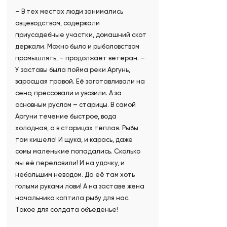
– В тех местах люди занимались
овцеводством, содержали
приусадебные участки, домашний скот
держали. Можно было и рыболовством
промышлять, – продолжает ветеран. –
У заставы была пойма реки Аргунь,
заросшая травой. Её заготавливали на
сено, прессовали и увозили. А за
основным руслом – старицы. В самой
Аргуни течение быстрое, вода
холодная, а в старицах тёплая. Рыбы
там кишело! И щука, и карась, даже
сомы маленькие попадались. Сколько
мы её переловили! И на удочку, и
небольшим неводом. Да её там хоть
голыми руками лови! А на заставе жена
начальника коптила рыбу для нас.
Такое для солдата объеденье!