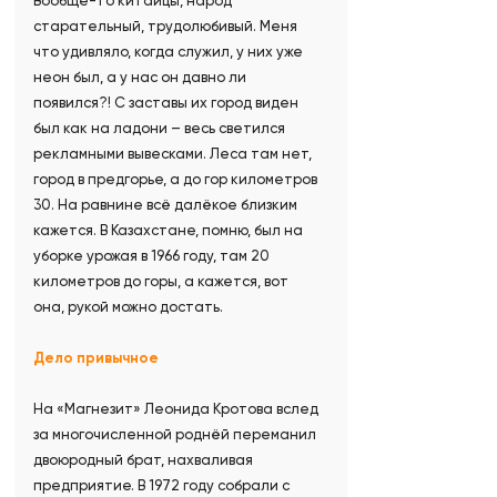
Вообще-то китайцы, народ
старательный, трудолюбивый. Меня
что удивляло, когда служил, у них уже
неон был, а у нас он давно ли
появился?! С заставы их город виден
был как на ладони – весь светился
рекламными вывесками. Леса там нет,
город в предгорье, а до гор километров
30. На равнине всё далёкое близким
кажется. В Казахстане, помню, был на
уборке урожая в 1966 году, там 20
километров до горы, а кажется, вот
она, рукой можно достать.
Дело привычное
На «Магнезит» Леонида Кротова вслед
за многочисленной роднёй переманил
двоюродный брат, нахваливая
предприятие. В 1972 году собрали с