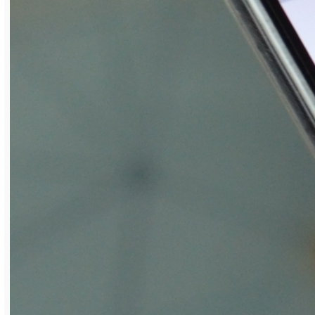
Интеллектуальные испытания,
организованные бюро патентоведения и
рационализации совместно со
специалистами управления
информационных технологий и компании
«Парк ИТ Сатка», пройдут с 6 по 11 июня в
цифровом формате. Чтобы принять в них
участие, необходимо зайти в «Личный
кабинет», во вкладку «
Викторина
».
— Вопросы касаются тем, связанных с
операционными улучшениями и
результатами интеллектуальной