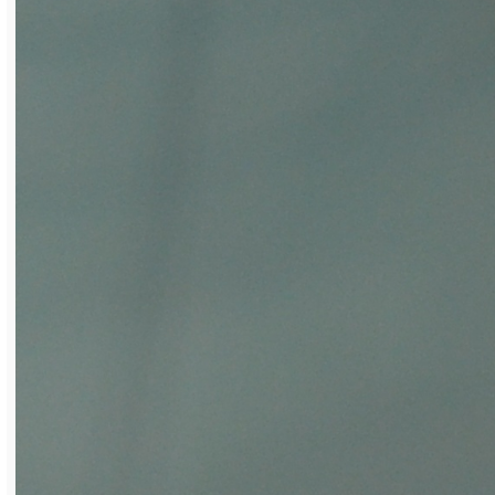
деятельности. Прежде чем ответить на
них, можно ознакомиться с
соответствующими положениями и
презентацией, расположенными в той же
вкладке. Тест начнётся после нажатия на
кнопку «Июнь 2024». Участникам конкурса
«Лучший новатор» и тем, кто подавал в
этом году операционные улучшения,
предусмотрены дополнительные баллы.
Работников, показавших наилучшие
результаты, ждут призы, — говорит
начальник отдела научно-технической
информации и рационализации Ирина
Панасюк.
Награждение состоится в конце июня, в
День изобретателя и рационализатора.
Ксения Максимова