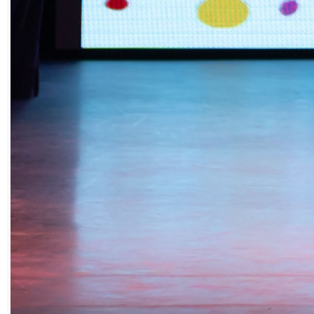
района «Шахматы для общего развития»
является передовой в области обучения
детей игре в шахматы и входит в число
финалистов форума «Сильные идеи для
нового времени» Агентства
стратегических инициатив (2022 год).
Движение шахматного всеобуча
отличается разнообразием форм и
способов приобщения детей игре в
шахматы. Многие ученики, прошедшие
курс всеобуча, в дальнейшем занимаются
у тренеров и принимают участие в
шахматных турнирах различного уровня и
значения, занимают призовые места.
Деятельность шахматных
образовательных проектов сегодня
трудно переоценить. Любовь и умение
играть в шахматы стало частью культуры