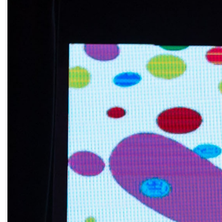
На этом празднике для детей, педагогов и
тренеров на сцене ДК, как всегда,
чествовали лучших наставников и их
воспитанников – победителей
творческих, интеллектуальных конкурсов
и турниров среди воспитанников
всеобуча. Мероприятие стало по-
настоящему праздничным благодаря его
ведущим – сотрудникам ДК «Магнезит»
Татьяне Богданюк и Никите Савруллину,
цирковому коллективу «Браво» и почётным
гостям, которые вручали награды и
приветствовали фаворитов тёплыми
словами. Также присутствующим в зале
было предложено интересное видео с
фрагментами истории учебного года,
подготовленное командой ШК