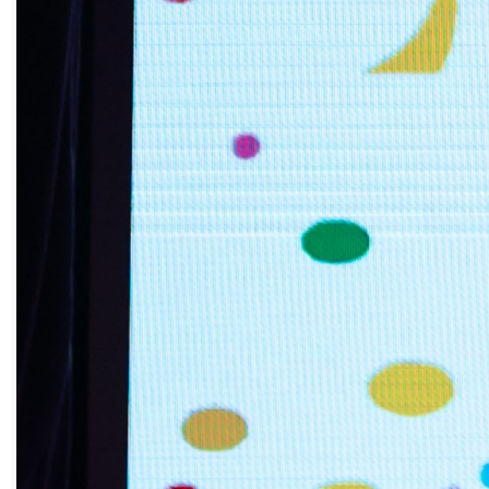
у истоков развития проектов: Мила
Муксимова – учитель начальных классов
школы №5, Ирина Низамутдинова –
воспитатель детского сада №8, Лилия
Галимьяновна – педагог филиала школы
№13 посёлка Малый Бердяуш.
– Опыт шахматного клуба «Вертикаль»
открыл для себя новые горизонты и на
сегодня распространился на всех
территориях нашего региона при
поддержке министерства образования и
министерства по физической культуре и
спорту Челябинской области в рамках
регионального проекта «Шахматный
всеобуч» партии «Единая Россия»,
который реализуется с 2016 года, –
продолжает Оксана Глухова. – Сегодня
технология Саткинского муниципального