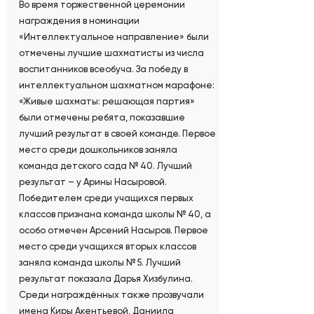
Во время торжественной церемонии
награждения в номинации
«Интеллектуальное направление» были
отмечены лучшие шахматисты из числа
воспитанников всеобуча. За победу в
интеллектуальном шахматном марафоне:
«Живые шахматы: решающая партия»
были отмечены ребята, показавшие
лучший результат в своей команде. Первое
место среди дошкольников заняла
команда детского сада № 40. Лучший
результат – у Арины Насыровой.
Победителем среди учащихся первых
классов признана команда школы № 40, а
особо отмечен Арсений Насыров. Первое
место среди учащихся вторых классов
заняла команда школы № 5. Лучший
результат показала Дарья Хизбулина.
Среди награждённых также прозвучали
имена Киры Акентьевой, Даниила