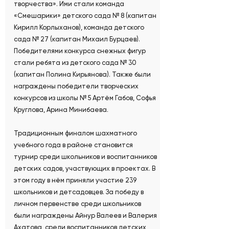
творчества». Ими стали команда
«Смешарики» детского сада № 8 (капитан
Кирилл Корлыханов), команда детского
сада № 27 (капитан Михаил Бурцаев).
Победителями конкурса снежных фигур
стали ребята из детского сада № 30
(капитан Полина Кирьянова). Также были
награждены победители творческих
конкурсов из школы № 5 Артём Габов, Софья
Круглова, Арина Минибаева.
Традиционным финалом шахматного
учебного года в районе становится
турнир среди школьников и воспитанников
детских садов, участвующих в проектах. В
этом году в нём приняли участие 239
школьников и детсадовцев. За победу в
личном первенстве среди школьников
были награждены Айнур Валеев и Валерия
Ахатова, среди воспитанников детских