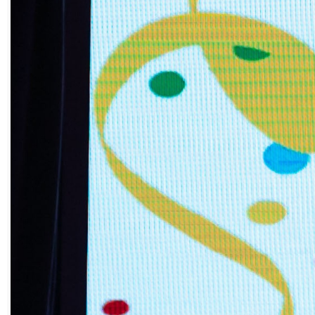
ежегодно участвуют около полутора
тысяч детей, с которыми занимаются 63
педагога. Они учат справляться с
трудностями, не унывать, если что-то не
получается с первого раза, а добиваться
успеха. Шахматы обладают мощным
ресурсом для общего развития. Благодаря
этой игре дети учатся мысленно
представлять и планировать свою
учебную деятельность.
Абсолютным победителем конкурса
профессионального мастерства в
номинации «Лучший педагог по шахматам
– 2024» стала учитель коррекционной
школы Эльмира Гайнанова – её опыт
наглядно подтверждает удивительное
влияние шахмат на развитие интеллекта.
Наградами были отмечены и другие
педагоги из числа специалистов, стоящих