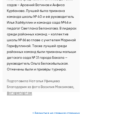
садов – Арсений Вотинов и Анфиса
Курбанова. Лучшей была признана
команда школы № 40 и её руководитель
Илья Хайбуллин и команда сада №46 и
педагог Светлана Белоногова. В лидерах
среди районных команд – коллектив
школы № 66 во главе с учителем Мариной
Гарифуллиной. Также лучшей среди
районных команд были признаны малыши
детского сада № 31 города Бакала –
руководитель Ольга Белокобыльская.
Отмечены были и призёры турнира.
Подготовила Наталья Уфимцева
Благодарим за фото Василия Максимова
,
фоторепортаж
< Вернуться на главную страницу