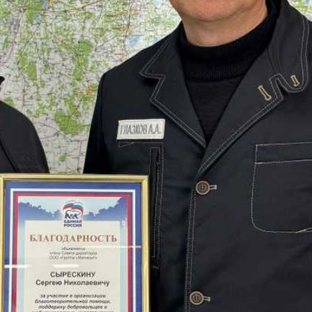
анных, участвующих в
нского района Александр
реализованы спортивные
ия. В настоящее время Сергей
Глазков.