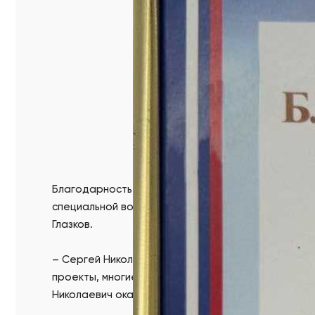
Благодарность за участие в организации благот
специальной военной операции, и их семей от гл
Глазков.
– Сергей Николаевич известен своей спонсорско
проекты, многие другие социальные инициативы,
Николаевич оказывает всестороннюю помощь и под