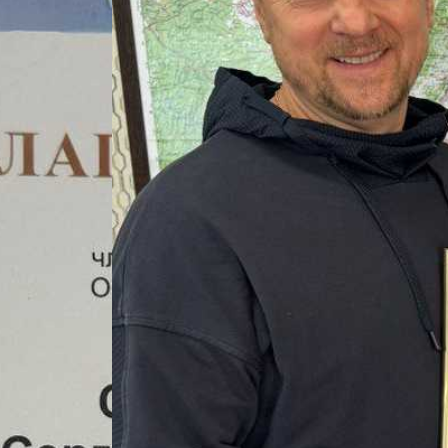
ворительной помощи, поддержку добровольцев и мобилизов
авы региона Сергею Сырескину вручил на днях глава Сатки
й и благотворительной деятельностью. При его поддержке 
 а также мероприятия для развития подрастающего поколен
держку участникам СВО и их семьям, – отметил Александр 