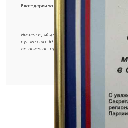
Благодарим за информацию и фото пресс-службу
Напомним, сбор гуманитарной помощи участникам С
будние дни с 10 до 16 часов). Также помощь на ре
организован в цехе «Ветеран», ул. Пролетарская, 