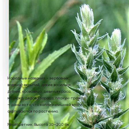
Народные названия – вербовник,
водяной скрыпий, дикие васильки,
дубник, кровавица, девичья краса,
махорка, дедова борода, плакун-трава
– даны за то, что капли излишней влаги
скатываются по растению.
Многолетник. Высота 30–200 см.