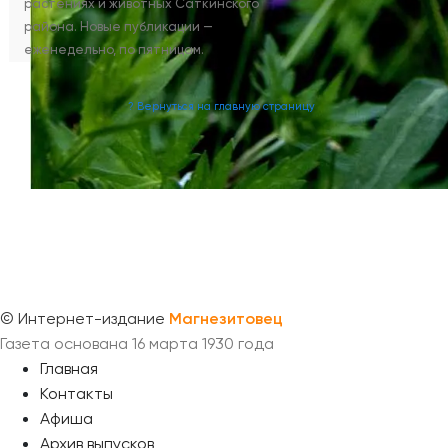
растениях и животных Саткинского
района. Новые публикации —
еженедельно, по пятницам.
? Вернуться на главную страницу
©
Интернет-издание
Магнезитовец
Газета основана 16 марта 1930 года
Главная
Контакты
Афиша
Архив выпусков