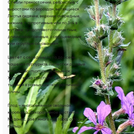
Стебли прямостоячие, ребристые, с
выростами по бороздам, ветвящиеся.
Листья сидячие, верхние очередные,
нижние – супротивные или по 3-4 в
мутовке, продолговато-ланцетные,
длиннозаострённые, с сердцевидным
или округлым основанием.
Цветёт с середины лета до осени.
Чашечка пурпурная. Лепестки розовые
или розово-пурпурные. Тычинок - 12.
Характерна тристилия: столбики и
тычинки в разных цветках различной
длины.
Плод – многосемянная овальная
коробочка. Декоративное растение.
Медонос, даёт много нектара, а также
пыльцу.