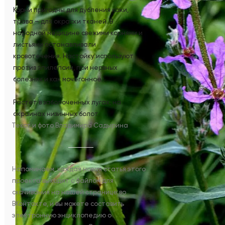
Корни пригодны для дубления кожи,
трава – для окраски тканей. В
народной медицине свежими корнями и
листьями останавливали
кровотечения. Настойку используют
против эпилепсии, при нервных
болезнях и как мочегонное.
Растет в заболоченных лугах, на
окраинах низинных болот.
Текст и фото Владимира Садырина
Напоминаем, каждая новая статья этого
проекта выходит с файлом для
скачивания на нашей странице во
ВКонтакте, и вы можете составить
электронную энциклопедию о