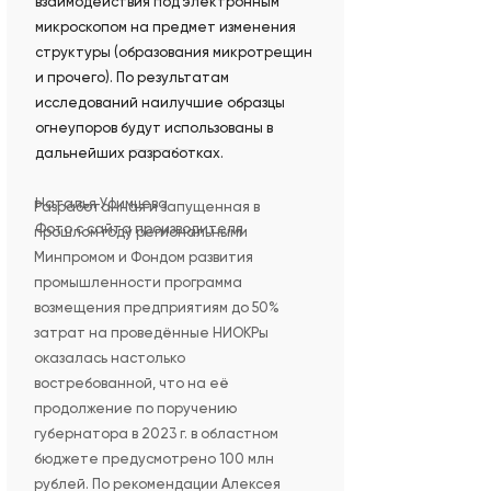
взаимодействия под электронным
микроскопом на предмет изменения
структуры (образования микротрещин
и прочего). По результатам
исследований наилучшие образцы
огнеупоров будут использованы в
дальнейших разработках.
Наталья Уфимцева
Разработанная и запущенная в
Фото с сайта производителя
прошлом году региональными
Минпромом и Фондом развития
промышленности программа
возмещения предприятиям до 50%
затрат на проведённые НИОКРы
оказалась настолько
востребованной, что на её
продолжение по поручению
губернатора в 2023 г. в областном
бюджете предусмотрено 100 млн
рублей. По рекомендации Алексея