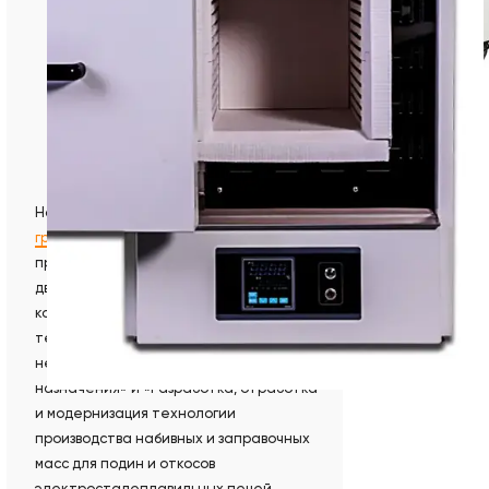
Напомним, ранее компания
выиграла
грант
в размере 2,5 миллиона рублей,
представив на региональный конкурс
два проекта: «Мониторинг и
корректировка действующих
технологий производства
неформованных огнеупоров различного
назначения» и «Разработка, отработка
и модернизация технологии
производства набивных и заправочных
масс для подин и откосов
электросталеплавильных печей.