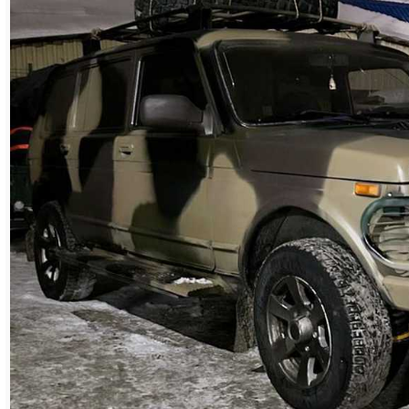
В январе на линию боевого
соприкосновения была доставлена
передача от серебряных волонтёров
предприятия, в которой были бережно
упакованы 200 пар «самогревов» –
самонагревающихся стелек, партия
тельняшек и около сотни пар связанных
заботливыми руками носков и варежек. Груз
к месту назначения уже в который раз
доставил предприниматель, волонтёр и
отец участника СВО Константин Воронцов.