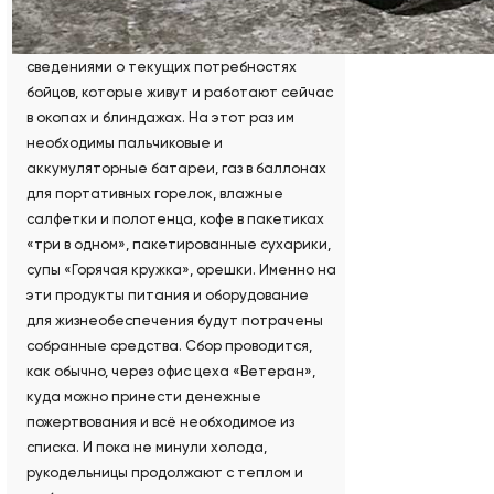
На обратном пути он прислал голосовое
сообщение с благодарностью от воинов и
сведениями о текущих потребностях
бойцов, которые живут и работают сейчас
в окопах и блиндажах. На этот раз им
необходимы пальчиковые и
аккумуляторные батареи, газ в баллонах
для портативных горелок, влажные
салфетки и полотенца, кофе в пакетиках
«три в одном», пакетированные сухарики,
супы «Горячая кружка», орешки. Именно на
эти продукты питания и оборудование
для жизнеобеспечения будут потрачены
собранные средства. Сбор проводится,
как обычно, через офис цеха «Ветеран»,
куда можно принести денежные
пожертвования и всё необходимое из
списка. И пока не минули холода,
рукодельницы продолжают с теплом и