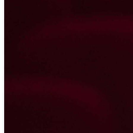
волейболу среди учащихся ссузов.
Соревнования прошли в спортивной
школе «Магнезит». Каждая из встреч с
соперниками – командами Катав-
Ивановского индустриального техникума,
Саткинского медицинского колледжа,
Бакальского техникума
профессиональных технологий и сервиса
им. М. Г. Ганиева – завершилась со счётом
2:0 пользу СГ-КК. С таким же счётом
сборная девушек по итогам соревнований
поднялась на высшую ступень
пьедестала почёта, обыграв команду
будущих медиков. Теперь спортсменам СГ-
КК предстоит бороться за победу в
финале, который состоится в Челябинске в
феврале.
Также в День российского студенчества
учащиеся колледжа приняли участие в I