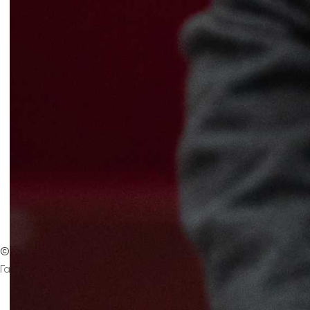
? Вернуться на главную страницу
©
Интернет-издание
Магнезитовец
Газета основана 16 марта 1930 года
Главная
Контакты