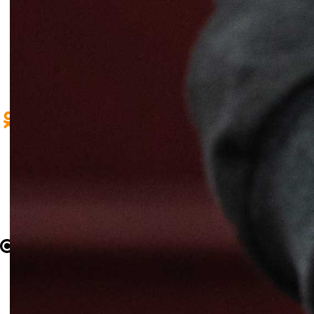
Афиша
Архив выпусков
+7 (35161) 9-48-99
news@magnezit.com
afilippova@magnezit.com
Craftum
Создано на конструкторе сайтов
Craftum