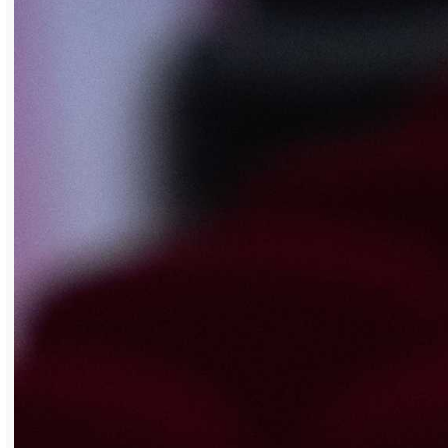
Сборная юношей одержала победу в
первенстве горнозаводской зоны по