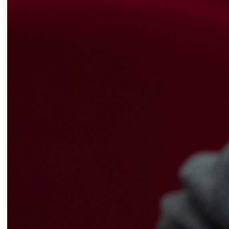
лауреата 2-й степени за прочтение
стихотворения Эдуарда Асадова
«Сатана». К конкурсу ребят подготовили
педагоги Юлия Масолова и Оксана Гуйо.
Кроме того, в колледже прошли классные
часы, посвящённые истории праздника. И
все желающие студенты приняли участие
в интеллектуальной викторине.
Ксения Максимова
Фото из архива редакции