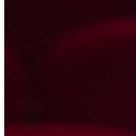
районном фестивале-конкурсе
художественного творчества среди
студентов профессиональных
образовательных учреждений «Дорогу
талантам». По его итогам в номинации
«Авторская песня» учащийся 2-го курса
специальности «Информационные
системы и программирование» Данил
Василенко (на фото) завоевал звание
лауреата 1-й степени. Молодой человек
исполнил песню собственного сочинения
«Друзья». В номинации «Художественное
слово» выступили студентки 1-го курса
специальности «Технология
парикмахерского искусства» Ангелина
Чулкова и Мария Суворова. Ангелина
прочла реквием «Чёрный камень» Роберта
Рождественского и стала лауреатом 1-й
степени. Мария удостоена диплома