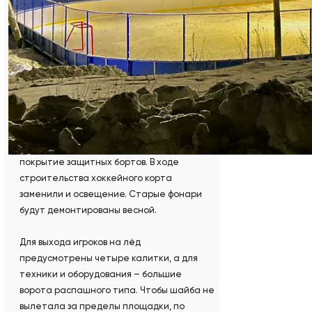
Фёдора Тюменцева – на месте, где
прежде зимой заливался каток.
Длина площадки 56 метров, ширина 26
метров. Её ограждение монолитное:
панели защитных бортов и перила
выполнены из цельного
стеклопластикового материала, без швов
и зазоров. Такая технология гарантирует
более качественное и безопасное
покрытие защитных бортов. В ходе
строительства хоккейного корта
заменили и освещение. Старые фонари
будут демонтированы весной.
Для выхода игроков на лёд
предусмотрены четыре калитки, а для
техники и оборудования – большие
ворота распашного типа. Чтобы шайба не
вылетала за пределы площадки, по