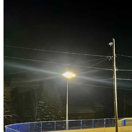
Спортивное сооружение появилось
благодаря соглашению о социально-
экономическом партнёрстве между
администрацией Мотыгинского района и
Группой Магнезит (в пгт. Раздолинск
находится интегрированный комплекс
«Восход» компании).
Хоккейная коробка была построена в
кратчайшие сроки рядом со средней
школой имени героя Советского союза