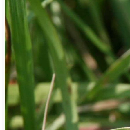
Дневная бабочка размером 23-28 мм.
Крылья самцов – жёлтые, самок –
беловатые. У обоих полов имеется чёрная
внешняя кайма, которая не содержит
крупных светлых пятен. Дискальное пятно
на передних крыльях в виде чёрного
штриха. Снизу на задних есть светлое
дискальное пятнышко без тёмной каёмки.
Летают локально по торфяным болотам и
во влажных горных хвойных лесах. Лёт – во
второй половине июня и в июле. Гусеницы