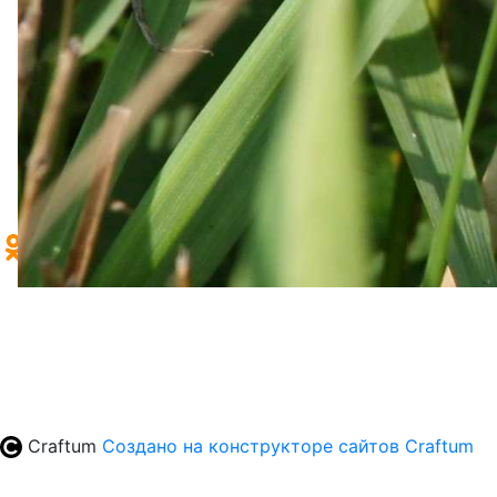
Главная
Контакты
Афиша
Архив выпусков
+7 (35161) 9-48-99
news@magnezit.com
afilippova@magnezit.com
Craftum
Создано на конструкторе сайтов
Craftum