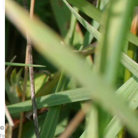
? Вернуться на главную страницу
©
Интернет-издание
Магнезитовец
Газета основана 16 марта 1930 года