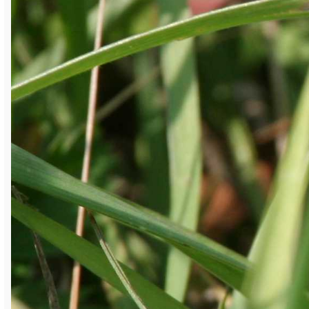
живут и питаются только на голубике.
Текст и фото Владимира Садырина
Напоминаем, каждая новая статья этого
проекта выходит с файлом для
скачивания
в нашей группе в социальной
сети «ВКонтакте»
, и вы можете составить
электронную энциклопедию о растениях
и животных Саткинского района. Новые
публикации — еженедельно, по пятницам.