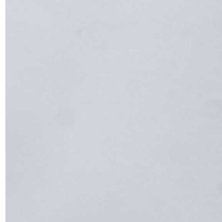
музее камня, принадлежат
месторождениям Саткинского района.
Большие, шлифованные образцы можно
увидеть на новом арт-объекте нашего
города – в «Саду камней» на улице
Пролетарской.
Денис Ахмадуллин
Благодарим за фото Василия Максимова
? Вернуться на главную страницу