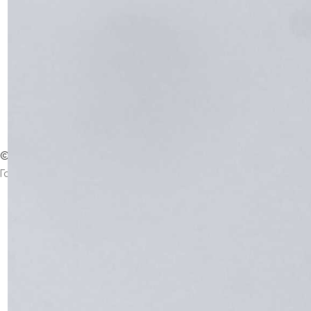
©
Интернет-издание
Магнезитовец
Газета основана 16 марта 1930 года
Главная
Контакты
Афиша
Архив выпусков
+7 (35161) 9-48-99
news@magnezit.com
afilippova@magnezit.com