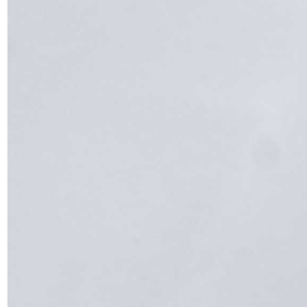
встречаются диабазовые жеоды,
заполненные внутри фиолетовой
разновидность кварца – аметистом. На
территории России разведаны
крупные диабазовые тела на Алтае,
Урале и Кавказе. А месторождения габбро-
диабаза находятся в Карелии, на Украине
и Австралии.
Диабаз – сырьё для изготовления щебня,
также его используют в качестве
облицовочного материала. Применяется
он и для мощения улиц. Габбро-диабаз
применим в производстве блочных
дорожных камней, в том числе мостовой
брусчатки и бордюра. Кстати, брусчатка
на Красной площади в Москве
изготовлена из крымского габбро-диабаза.
Образцы диабаза, представленные в