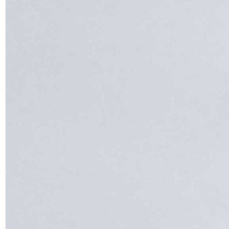
случае порфировой (неравномерно
зернистой) структуры минерала чётко
видны мелкие удлиненные зерна полевых
шпатов белого цвета (плагиоклаза),
имеющие правильные очертания на
плотном или тонкозернистом фоне.
Часто в различных источниках можно
встретить породу под названием габбро-
диабаз, которая, по сути, является
переходной между габбро и диабазом. Она
отличается высокой прочностью и
равномерной чёрной окраской.
Месторождения диабазов обнаружены во
многих странах: Индия (Деканское плато),
Аргентина, Венесуэла, Бразилия и
Колумбия, Швеция и Финляндия. Кстати, на
месторождениях Южной Америки