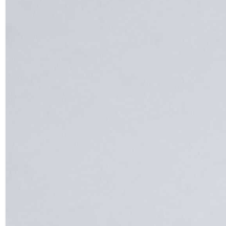
Диабаз (с греч. διάβασς – расщепляющий) –
основная магматическая горная порода.
Часто камень относят к разновидностям
базальта и называют долеритом.
Порода обладает плотным строением.
Структура тонкозернистая, порфировая,
офитовая или долеритовая. Излом
неровный. Окраска у диабазов тёмная:
тёмно-зелёная, тёмно-серая.
Минералогический состав диабаза
соответствует минеральному составу
габбро (глубинной магматической породе):
плагиоклаз, оливин, лабрадор, пироксен. В