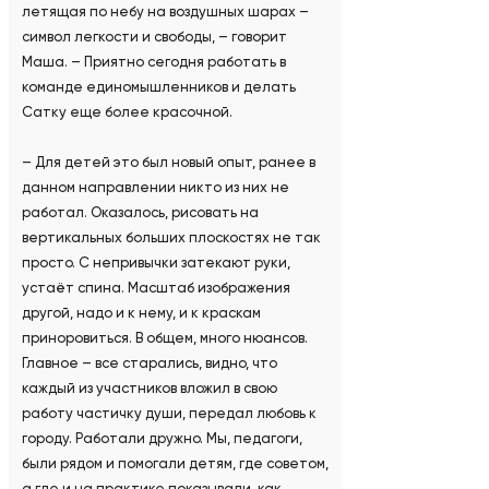
летящая по небу на воздушных шарах –
символ легкости и свободы, – говорит
Маша. – Приятно сегодня работать в
команде единомышленников и делать
Сатку еще более красочной.
– Для детей это был новый опыт, ранее в
данном направлении никто из них не
работал. Оказалось, рисовать на
вертикальных больших плоскостях не так
просто. С непривычки затекают руки,
устаёт спина. Масштаб изображения
другой, надо и к нему, и к краскам
приноровиться. В общем, много нюансов.
Главное – все старались, видно, что
каждый из участников вложил в свою
работу частичку души, передал любовь к
городу. Работали дружно. Мы, педагоги,
были рядом и помогали детям, где советом,
а где и на практике показывали, как