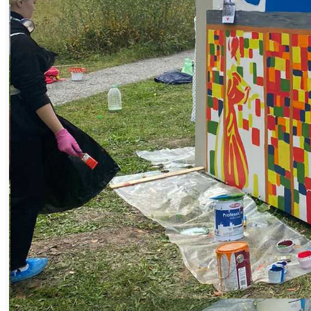
Работа юных художников выполнена в
рамках проекта «Сатке – 265: город, в
котором хочется жить», реализуемого по
инициативе фонда «Собрание», при
поддержке фонда содействия развитию
Саткинского района, креативного
общественного пространства «Арт-
Сатка» и управления культуры
муниципалитета. Над созданием новых
картин передвижной арт-галереи
трудились более 30 ребят. Они изобразили
на кубах самые яркие локации Сатки,
которые, по их мнению, являются ее
«визитными карточками». В том числе
школу № 4 с муралами на её стенах,
скульптуру «Серп и Молот», ДК
«Магнезит», ледовую арену «Сатка», вид
со смотровой площадки «Русский
Магнезит» на комплекс плавленых
порошков «Авангард» и другие.