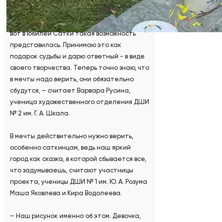
– Давно мечтала порисовать на кубах. И
вот в юбилей Сатки такая возможность
представилась. Принимаю это как
подарок судьбы и дарю ответный - в виде
своего творчества. Теперь точно знаю, что
в мечты надо верить, они обязательно
сбудутся, – считает Варвара Русина,
ученица художественного отделения ДШИ
№ 2 им. Г. А. Шкала.
В мечты действительно нужно верить,
особенно саткинцам, ведь наш яркий
город как сказка, в которой сбывается все,
что задумываешь, считают участницы
проекта, ученицы ДШИ № 1 им. Ю. А. Розума
Маша Яковлева и Кира Водолеева.
– Наш рисунок именно об этом. Девочка,