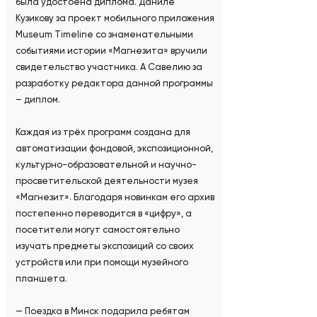
была удостоена диплома. Даниле
Кузикову за проект мобильного приложения
Museum Timeline со знаменательными
событиями истории «Магнезита» вручили
свидетельство участника. А Савелию за
разработку редактора данной программы
– диплом.
Каждая из трёх программ создана для
автоматизации фондовой, экспозиционной,
культурно-образовательной и научно-
просветительской деятельности музея
«Магнезит». Благодаря новинкам его архив
постепенно переводится в «цифру», а
посетители могут самостоятельно
изучать предметы экспозиций со своих
устройств или при помощи музейного
планшета.
— Поездка в Минск подарила ребятам