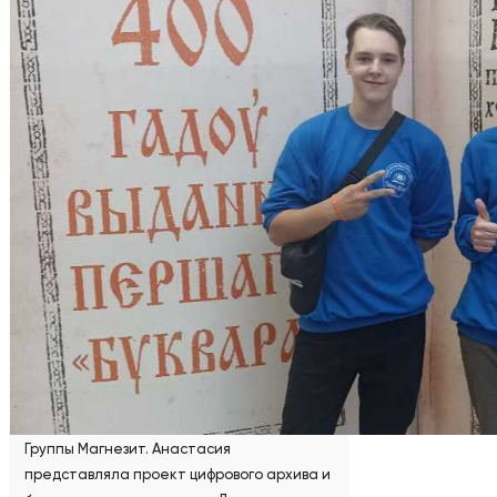
В конкурсе участвовали 23 команды из
Беларуси и России. По итогам творческого
состязания лучшие работы жюри
отметило дипломами. Юные
программисты Сатки Анастасия Дворцова,
Данила Кузиков, Савелий Стульцев
выступали в составе сборной Челябинской
области по направлениям
«Программирование и вычислительная
техника» и «Мультимедийные
технологии». Ребята представили три
разработки в рамках проекта
«Электронный архивариус», созданного в
сотрудничестве с корпоративным музеем
Группы Магнезит. Анастасия
представляла проект цифрового архива и