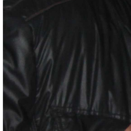
лет). В составе судейской коллегии тоже
работали магнезитовцы – Михаил Рычагов
(председатель спортивно-массовой
комиссии районного совета), Равил
Гадельшин и Владимир Татауров.
Старт на ходьбу с палками давался по
возрастным группам, поэтому сразу было
видно, кто лидер, а кто отстающий. Длина
мужской дистанции составила 800 метров,
а женской – 400, возраст при этом не
учитывался. Самой быстрой среди женщин
своего возраста стала Таисия Калинина,
а Ирина Гусева показала второй
результат в категории 70-74 года.
Победителем на 800-метровой
дистанции среди мужчин в возрасте 6-69
лет стал магнезитовец Сергей Кадомский,
а в возрастной категории 70-74 года
ветераны предприятия заняли все три