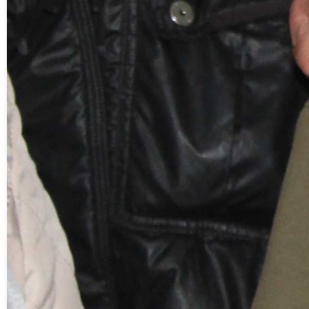
лидерские позиции. Первым к финишу
пришёл Руслан Чистяков, вторым – Иран
Валеев, а третьим – Валерий Плотников. В
этом виде спорта команда магнезитовцев
заняла втрое место с результатом 6 очков
(два первых и два вторых места), уступив
Бакальскому рудоуправлению,
набравшему «максимальный минимум» из 4
очков (четыре первых места). На третьем
месте – Межевой, у которого 13 очков.
В сдаче норм ГТО по зальным видам спорта
среди магнезитовцев отличилась Ирина
Гусева (70-74 года), занявшая первое
место в своей возрастной категории.
Другие члены команды призовых
результатов не показали, но выступили
достойно, в итоге при подсчёте оков в
этом виде «Магнезиту» присудили первое