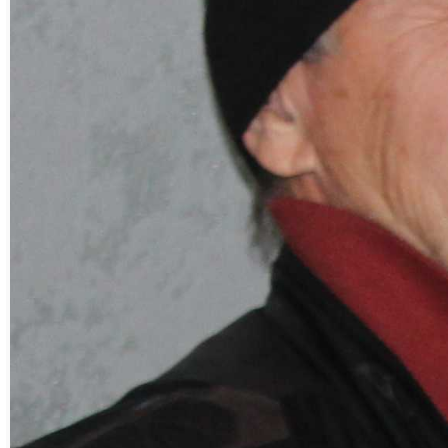
Состязания прошли 8 сентября на
стадионе «Труд», где собрались 43
серебряных спортсмена – представители
восьми команд. Мужчины и женщины
соревновались в шести возрастных
категориях. Число участников в командах
не ограничивалось, а общий итог
подводился по четырём лучшим
результатам в личном первенстве.
Самыми молодыми участниками
соревнований были представители МВД
(женщины до 55 лет и мужчины до 59), а
самой старшей участницей соревнований
стала ветеран «Магнезита» Таисия
Калинина (в возрастной категории 75-79