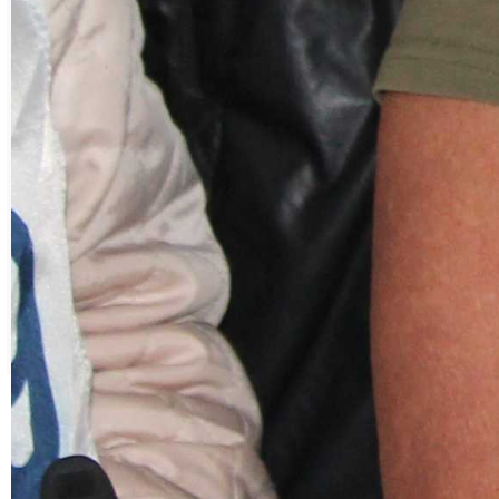
место, что упрочило его лидерскую
позицию в спартакиаде.
– Завершающими видами в районной
спартакиаде ветеранов сезона 2023 года
станут два турнира, – анонсирует
Михаил Рычагов. – 22 сентября ветераны
сразятся в шашки, а в октябре постучат
доминошными костями. Дата
соревнований по домино будет уточнена
позже.
Наталья Уфимцева
Благодарим за фото Бориса Шампарова
? Вернуться на главную страницу