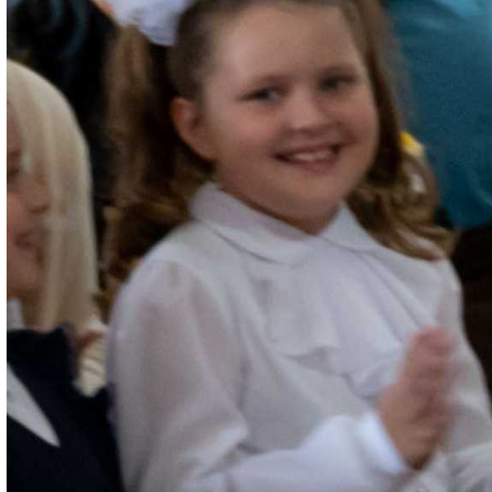
поделилась впечатлением ученица 1 «В»
класса школы № 14 Вита Наволокина.
– День знаний – волнительный праздник,
всегда вспоминаю, как сама первый раз
пошла в первый класс. Робкая, скромная. А
сегодня волнуюсь особенно, ведь у дочки
начинается новый этап жизни. Будем
воспитывать в ней ответственность, учить
самоконтролю и, конечно, всегда
поддержим и поможем, – говорит Юлия,
мама новоиспеченной школьницы.
На старте нового учебного года ребята
получили добрые напутствия от своих
учителей и гостей праздничных
мероприятий.
– Хочу, чтобы праздник в вашей душе не