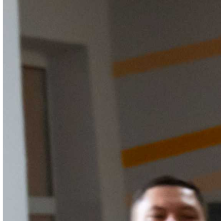
1 сентября – праздник знаний, книг, цветов,
друзей, улыбок. Школы вновь заполнились
голосами и смехом ребят. Нарядные, с
пестрыми букетами цветов девчонки и
мальчишки спешили на торжественные
линейки. Впереди их ждут новые открытия
и свершения. Самым волнительным и
радостным этот день, конечно, стал для
первоклашек. Всё для них сегодня было
впервые. Первая встреча с учителем,
первый звонок, первый урок. Каждый
новоиспеченный ученик получил в
подарок от Группы Магнезит яркий рюкзак,
футболку, сумку для обуви и
светоотражающий брелок, а также набор
канцелярских принадлежностей от главы
района.
– Мне очень понравилась моя школа. Там