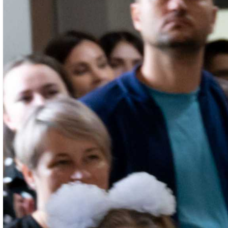
крутая библиотека с 4-мя телевизорами,
красивая столовая, которая похожа на
кафе, музей с интересными экспонатами.
Люблю учиться, уже умею читать, считать
и немного буквы пишу. Понравились
подарки, которые нам подарили.
Особенно рюкзак и футболка! Я тоже
мечтаю когда-нибудь отправиться в
плавание на корабле, как Магник
(мультгерой изображен на рисунках,
украшающих подарки –
ред
.), –
рассказывает ученик 1 «А» класса школы
№ 13 Кирилл Малашенко.
– Я тоже уже умею читать, писать буквы,
считать. Очень ждала, когда пойду в
школу, готовилась. Буду всегда стараться
учиться на 4 и 5. И мне понравились
подарки, которые ждали нас в классе. Я,
как и Магник, люблю путешествовать, –