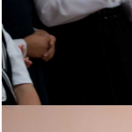
заканчивался никогда, и каждое утро вы
приходили в школу с улыбкой. От того, как
вы начинаете день, зависит его
продолжение. Выпускникам желаю успехов
в учёбе, побед в олимпиадах и конкурсах.
Первоклассникам – брать с них пример,
верьте в свои силы, и у вас всё получится. А
родителям желаю терпения, от которого
напрямую зависят успехи детей в школе, –
поздравила учащихся школы № 14
директор общеобразовательного
учреждения Светлана Павлова.
Ксения Максимова
Благодарим за фото Василия Максимова,
фоторепортаж