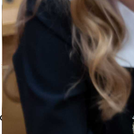
Главная
Контакты
Афиша
Архив выпусков
+7 (35161) 9-48-99
news@magnezit.com
afilippova@magnezit.com
Craftum
Создано на конструкторе сайтов
Craftum