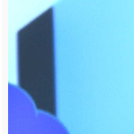
Владимир Акбашев, Илья Рузиев, Тимофей
Чистяков стали победителями областного
хакатона по системному
администрированию «СистемУм» ( г.
Южноуральск) в категории Junior. Матвей
Рядинский и Егор Немчинов завоевали
второе и третье места, соответственно,
международного конкурса «День без
Интернета».
– Отбор победителей был непростым.
Участники подошли к конкурсному
заданию творчески, продемонстрировав
не только свою заинтересованность и
профессионализм, но и авторские методы
обучения при работе с детьми. Это
свидетельствует о хорошей подготовке
наших преподавателей и даёт
уверенность в том, что цифровой
трансформацией образования в