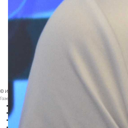
? Вернуться на главную страницу
©
Интернет-издание
Магнезитовец
Газета основана 16 марта 1930 года
Главная
Контакты
Афиша
Архив выпусков