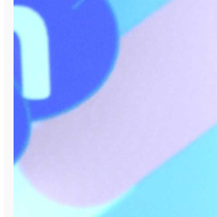
вошёл в 20-ку сильнейших педагогов.
– Весной этого года занял второе место в
муниципальном конкурсе педагогов
дополнительного образования «Сердце
отдаю детям». В профессиональном
состязании всероссийского масштаба
участвую впервые. И, конечно, рад выходу в
полуфинал. Это не только поднимает мой
престиж как педагога, но и организации в
целом. Настрой на победу серьёзный. На
очном этапе, который состоится в
сентябре, предстоит рассказать об
очередном проекте, который мы делаем с
учениками для музея «Магнезит».
Подробности пока не могу раскрыть, –
говорит Алексей. – Очень горжусь
успехами ребят, которые у меня
занимаются. В прошлом учебном году