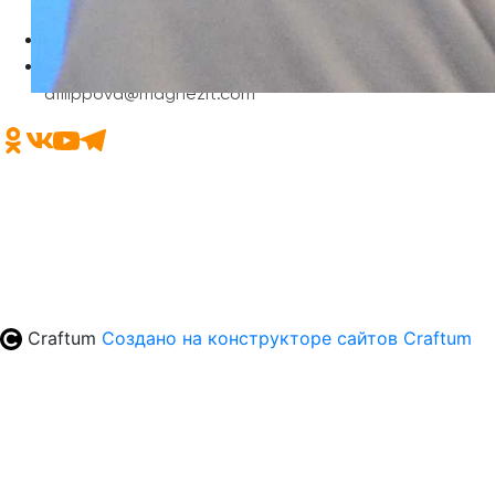
+7 (35161) 9-48-99
news@magnezit.com
afilippova@magnezit.com
Craftum
Создано на конструкторе сайтов
Craftum