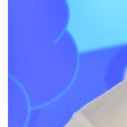
российских регионах занимаются
достойные люди. Поздравляем
полуфиналистов и желаем им успехов в
следующем этапе конкурса, – отметила
председатель конкурсной комиссии,
руководитель комитета по
информатизации образования АРПП
«Отечественный софт», руководитель
программ обучения «Хаб Знаний МойОфис»
Анастасия Горелова.
Ксения Максимова
Благодарим за фото «IT-куб. Сатка»