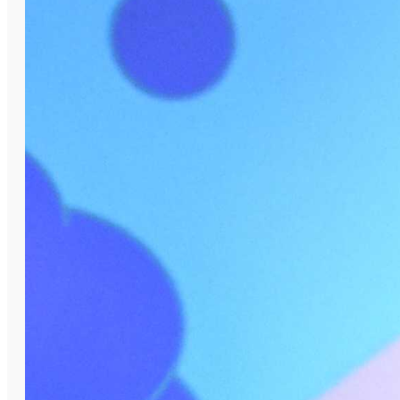
Профессиональное состязание
проводится в пяти номинациях:
«Программирование» (программирование
роботов, программирование на Python,
программирование на Java); «Разработка
приложений» (мобильная разработка,
разработка VR/AR-приложений);
«Кибергигиена и работа с большими
данными»; «Алгоритмика и логика»;
«Системное администрирование». В
последней из них участвует Алексей
Мальцев. По итогам заочного этапа он