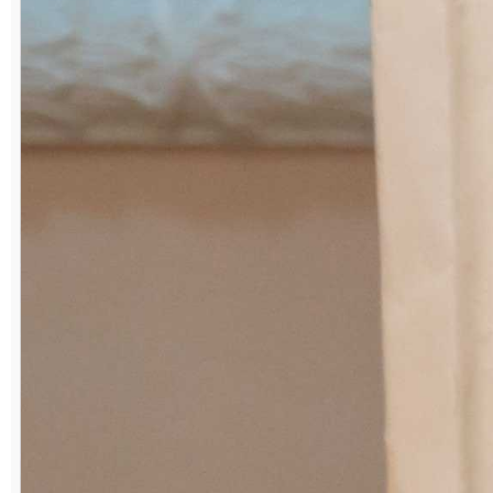
решил пойти по стопам старших братьев,
стать электриком.
– Профессия электрика всегда была
востребованной на предприятиях. Кроме
того, я понимал, что знания в данной
области пригодятся мне и в быту, ведь
электричество окружает нас повсюду.
Поменять проводку, починить розетку,
выключатель. Этот список можно
продолжать бесконечно, – продолжает Р.
В. Вакилов. – Да и по характеру эта
профессия мне подходила. Не люблю
спешки, в любой ситуации стараюсь
сохранять ясный ум, знаю, какой бы
трудной она ни была, выход можно найти.
Главное – не паниковать, быть уверенным
в своих действиях. Мысль: «А правильно ли
я сейчас поступаю», – недопустима в