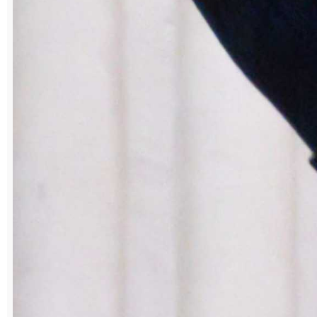
товарищами идем навстречу друг другу,
выручаем в случае чего. И учителя мне
попадались хорошие. Александр Павлович
Голубаев был замечательным электриком,
много знаний и секретов мастерства
перенял у него. Мастерству обжигальщика
учился в процессе производства у Валерия
Ивановича Рябчикова. Он всегда
подсказывал, направлял. В этой
профессии, как и у электриков, нельзя
действовать бездумно, – считает Р. В.
Вакилов. – Если на мониторе меняется
какая-то цифра, нужно знать, почему так
произошло, внимательно следить за
процессом обжига и не допустить
остановку оборудования. Мне приятно,
что мой труд высоко оценило руководство
компании. Но моя награда, это и награда
моих коллег, наставников. Без них не было
такого результата. И все трудности