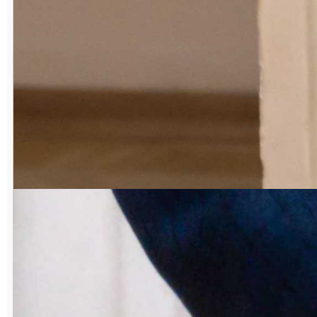
каждый мужчина. Приучает к дисциплине,
порядку. Мне очень нравилось на флоте.
Хотел продолжить службу, но не
получилось. Вернулся домой. Сейчас
часто вспоминаю море, вижу его во сне.
Корабль, как большой живой механизм. У
каждого моряка есть свой пост и
определенная задача. Предприятие
можно сравнить с кораблем. Успех его
деятельности тоже зависит как от
каждого работника в отдельности, так и
от их слаженного взаимодействия друг с
другом.
С командой Руберту Валиахметовичу
всегда везло.
– Где бы я ни работал, в коллективе всегда
складывались добрые отношения. С