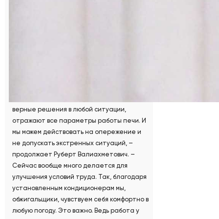
преодолимы, так как я тружусь в команде
настоящих профессионалов.
Работа – удовольствие, семья – счастье
Есть у обжигальщиков и хорошие
помощники – компьютеры.
– Они помогают принимать быстрые и
верные решения в любой ситуации,
отражают все параметры работы печи. И
мы можем действовать на опережение и
не допускать экстренных ситуаций, –
продолжает Руберт Валиахметович. –
Сейчас вообще много делается для
улучшения условий труда. Так, благодаря
установленным кондиционерам мы,
обжигальщики, чувствуем себя комфортно в
любую погоду. Это важно. Ведь работа у