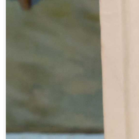
Профессия под характер
Трудовой путь Руберт Вакилов начинал
электриком в цехе магнезиальных изделий
№ 2.
– В свое время здесь слесарем трудился
мой отец Валиахмет Вакилович, а мама
Минагульсим Нургалиевна была
штукатуром-маляром в ЖКО «Магнезита».
Поэтому в детстве мне доводилось бывать
на предприятии. Впечатляла его мощь.
Шум оборудования, большие цеха, – все
это завораживало. Но, признаться, не
задумывался тогда о будущем, о
профессии, о том, приду ли работать
сюда, – вспоминает мой собеседник.
Став взрослым, Руберт Валиахметович