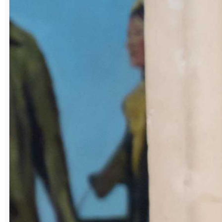
Руберт Валиахметович Вакилов
Обжигальщик на печах департамента по
производству порошков
В 1978 году окончил Саткинское
профессиональное училище № 8 по
специальности «Электрик». Затем был
призван в армию. Служил на
Тихоакеанском флоте в Петропавловске-
Камчатске на пограничном сторожевом
корабле ледокольного типа «Пурга».
После демобилизации, в 1981-ом, вернулся в