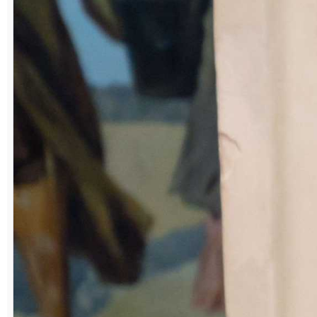
Сатку, устроился на «Магнезит»
электриком в цехе магнезиальных изделий
№ 2.В 1999 году – перевелся
обжигальщиком в ЦМП-2 (ныне –
департамент по производству порошков),
где и работает по сей день. В 2014 году
имя Руберта Валиахметовича было
занесено в Книгу трудовой славы
«Магнезита». А накануне Дня металлурга
этого года он удостоен Почётной грамоты
министерства промышленности и
торговли РФ (на фото награду ему вручает
заместитель губернатора Челябинской
области Иван Куцевляк).
С супругой Раей воспитал двух дочерей.
Обе стали педагогами: старшая Ирина
преподает математику в школе № 14,
младшая Оксана – учитель начальных
классов школы № 8 Бакала.