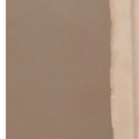
работе.
С корабля на корабль
Знания и практические навыки,
полученные Рубертом Вакилом за время
учебы в училище, всегда служили ему
большим подспорьем, в том числе и в
армии.
– Служба на флоте считалась почетной.
И, кроме того, романтичной. Был радистом,
обеспечивал непрерывную связь со
штабом, выполнял проверку работы
электрооборудования, систем
электрообеспечения судна. Дежурил за
пультом управления, заполнял журналы, –
рассказывает Р. В. Вакилов. – Побывал во
всех портовых городах Дальнего Востока.
Армия – школа, которую должен пройти