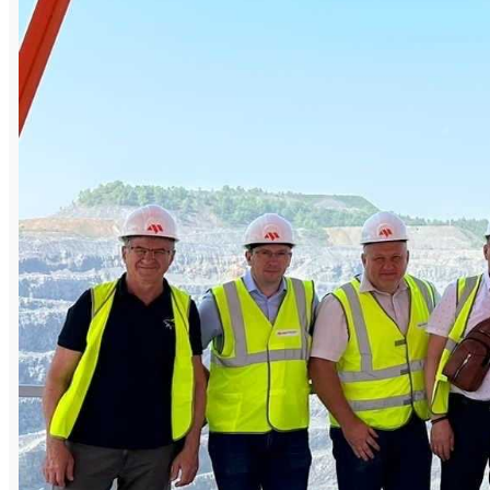
Предприятия ТМК, выпускающие широкий
спектр трубной продукции, расположены в
России, Казахстане, Румынии и Чехии. В
состав делегации, посетившей СПП,
вошли представители Северского
трубного завода (Свердловская область),
Волжского трубного завода, Таганрогского
металлургического завода, а также
головного офиса компании. С каждым из
данных предприятий Группа Магнезит
сотрудничает более 20 лет. Основная
продукция, отгружаемая потребителям из
ТМК, – оксидоуглеродистые изделия для