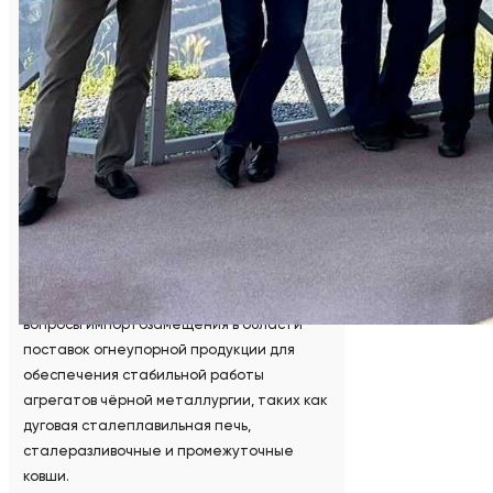
футеровок ДСП и стальковшей (более
4000 тонн в год), а также периклазовые
порошки (около 2000 тонн в год).
В рамках визита гости посетили музей
«Магнезит», смотровые площадки
Карагайского карьера и «Русский
Магнезит», а также комплексы по
производству изделий «Прогресс» и
«Импульс». Затем состоялось совещание
по вопросам сотрудничества двух
компаний. В частности, обсуждались
вопросы импортозамещения в области
поставок огнеупорной продукции для
обеспечения стабильной работы
агрегатов чёрной металлургии, таких как
дуговая сталеплавильная печь,
сталеразливочные и промежуточные
ковши.