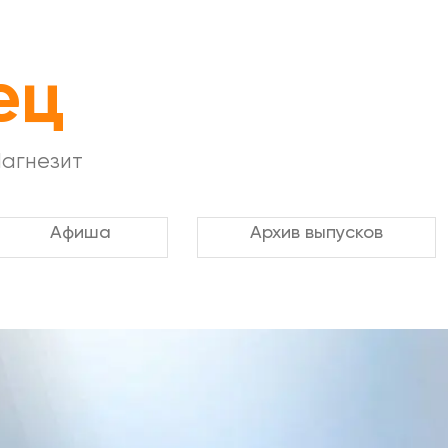
ец
Магнезит
Афиша
Архив выпусков