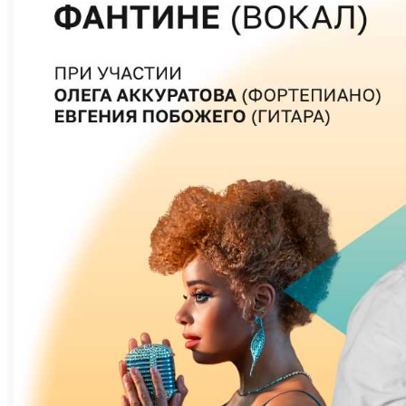
Праздничным воскресным вечером в Сатку
вернётся джаз! Это музыкальное искусство
и «Магнезит» почти ровесники: история
джаза в России началась около ста лет
назад.
Джазу всегда была свойственна
импровизация, которая дарит музыкантам
творческий полёт и возможность
самореализации. Это удивительное,
всегда яркое и эмоционально заряженное
музыкальное направление постоянно
развивается, приобретая всё новые формы
и смыслы. Его свобода созвучна трендам,
которые задаёт Группа Магнезит — наши
сотрудники всегда в поиске
нестандартных решений, которые
помогают воплощать самые смелые,
уникальные и вдохновляющие идеи. А
высокая нота производства и технологий,