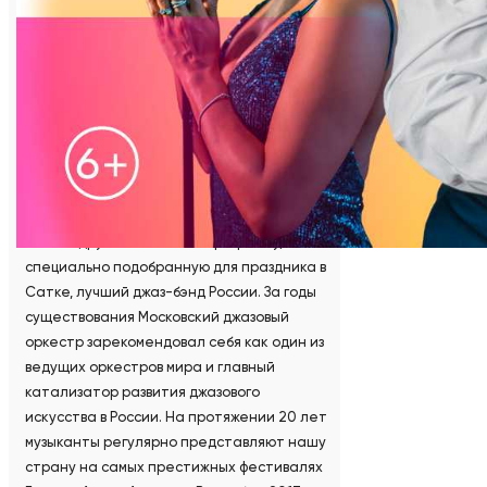
внедряемых в компании, созвучна высокому
искусству джаза.
Вот и летним вечером концертный зал
дворца культуры и сердца гостей
наполнятся самыми трогательными и
знаменитыми композициями джазовой
традиции, среди которых «Here come the
sun» Битлз, «Feelin’ good» Нины Саймон и
многие другие. Исполнит программу,
специально подобранную для праздника в
Сатке, лучший джаз-бэнд России. За годы
существования Московский джазовый
оркестр зарекомендовал себя как один из
ведущих оркестров мира и главный
катализатор развития джазового
искусства в России. На протяжении 20 лет
музыканты регулярно представляют нашу
страну на самых престижных фестивалях