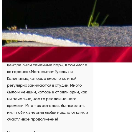
дань их энергии. С этими мыслями я
выбирала дату для своего рекорда, и с
этим же намерением мы встали на доски
Садху во время «ГвоздиФеста». Как тогда я
стояла за семью и за детей, которые
родились, родятся, которые умерли, так и
сейчас. Есть семья, есть и продолжение
рода. Находясь в лодке, я любовалась
участниками. Меня так радовало, что в
центре были семейные пары, в том числе
ветеранов «Магнезита» Гусевых и
Калининых, которые вместе со мной
регулярно занимаются в студии. Много
было и женщин, которые стояли одни, как
ни печально, но это реалии нашего
времени. Мне так хотелось бы пожелать
им, чтоб их энергия любви нашла отклик и
счастливое продолжение!