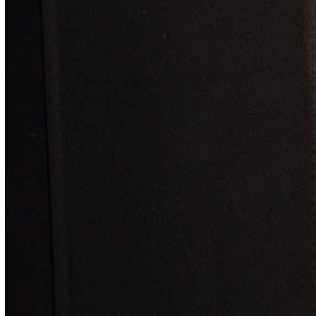
посвятила Дню семьи любви и верности и
своему рекорду России по стоянию на
гвоздях среди женщин, установленному
два года назад именно 8 июля. В тот день
она простояла на досках Садху 5 часов, 5
минут и 5 секунд, а в октябре 2022 года во
время установления парного мирового
рекорда превзошла себя, увеличив время
стояния на гвоздях до 8 часов 33 минут.
В пику суевериям на фестивале рулило
магическое и счастливое число «13». Все
желающие смогли пройти по «Красной
дорожке» – 13-ти парам досок Садху,
которые были уложены на 13-метровую
пурпурную полосу ткани. Кстати, многие
решились на это впервые, без всякой
подготовки. А во время массового стояния
на дамбе озера Зюраткуль на доски с
гвоздями и акупунктурные коврики взошли