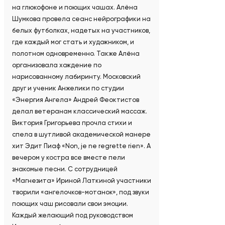
на глюкофоне и поющих чашах. Алёна
Шумкова провела сеанс нейрографики на
белых футболках, надетых на участников,
где каждый мог стать и художником, и
полотном одновременно. Также Алёна
организовала хождение по
нарисованному лабиринту. Московский
друг и ученик Анжелики по студии
«Энергия Ангела» Андрей Феоктистов
делал ветеранам классический массаж.
Виктория Григорьева прочла стихи и
спела в шутливой академической манере
хит Эдит Пиаф «Non, je ne regrette rien». А
вечером у костра все вместе пели
знакомые песни. С сотрудницей
«Магнезита» Ириной Латкиной участники
творили «ангелочков-мотанок», под звуки
поющих чаш рисовали свои эмоции.
Каждый желающий под руководством