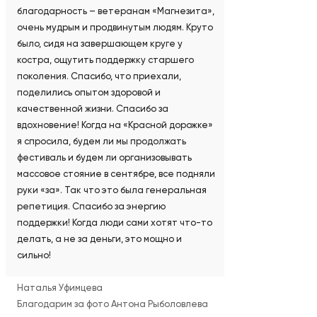
благодарность – ветеранам «Магнезита»,
очень мудрым и продвинутым людям. Круто
было, сидя на завершающем круге у
костра, ощутить поддержку старшего
поколения. Спасибо, что приехали,
поделились опытом здоровой и
качественной жизни. Спасибо за
вдохновение! Когда на «Красной дорожке»
я спросила, будем ли мы продолжать
фестиваль и будем ли организовывать
массовое стояние в сентябре, все подняли
руки «за». Так что это была генеральная
репетиция. Спасибо за энергию
поддержки! Когда люди сами хотят что-то
делать, а не за деньги, это мощно и
сильно!
Наталья Уфимцева
Благодарим за фото Антона Рыболовлева