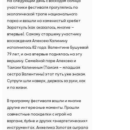
На следующий день с восходом солнца
участники фестиваля прогулялись по
экологической тропе национального
парка и взошли на каменистый хребет
Зюраткуль (как оказалось, многие –
впервые). Самому старшему участнику
восхождения Алексею Калинину
исполнилось 82 года. Валентине Бушуевой
79 лет, и она впервые поднялась на эту
вершину. Семейной паре Алексею и
Таисии Калининым (Таисия – младшая
сестра Валентины) этот путь уже знаком.
Супруги шли наверх, держась за руки, как
и по жизни.
В программу фестиваля вошли и многие
другие интересные моменты. Прошли
совместные посиделки с игрой на
варгане, бубне и других «энергетических»
инструментах. Анжелика Золотая сыграла