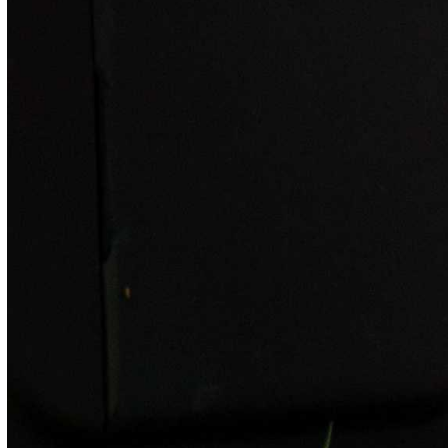
151 человек, так что местная акция
впечатляет своей численностью в его
треть. Надо отметить, это стало
возможным благодаря практическим
занятиям и тренингам, которые Анжелика
Золотая проводит в рамках
корпоративной программы Группы
Магнезит «ТрансформациЯ»
и с начала
этого года – с ветеранами компании и
другими жителями района. Но, по её
словам, она не ставила целью
установление рекордов, её миссия
состояла в другом.
– Это первое выездное мероприятие
нашей студии, – говорит хозяйка
фестиваля. – Его целью было объединить
творческих людей, напоминать себе и
другим о главных ценностях нашей жизни,
таких как семья, любовь, верность, отдать