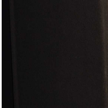
Организовала «ГвоздиФест» чемпионка
мира по гвоздестоянию Анжелика Золотая,
которая с недавних пор практикует в
Сатке. Событие стало возможным при
поддержке команды её
единомышленников из студии «Энергия
Ангела», Группы Магнезит и
администрации эко-парка «Зюраткуль».
Вход для всех участников был бесплатным,
а магнезитовцам, членам их семей и
ветеранам предприятие предоставило
автобус, который доставил их туда и
обратно.
Эту благотворительную акцию Анжелика