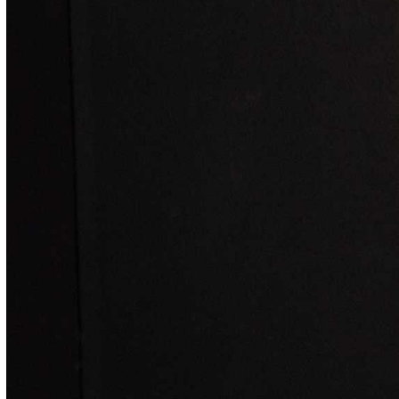
46 участников и простояли на них 13 минут
– вместо запланированных семи.
Воодушевили «стоиков» тренировка
(утренняя дыхательная практика) и звуки
бубна во время самой акции, что был в
руках Анжелики. Сама она находилась в
лодке, спущенной на воду, а на вёслах был
её помощник Евгений Конарев.
Серебристая рябь озера с качающимся на
волнах судёнышком и засвеченными
закатным солнцем силуэтами, вереница
людей, замершая на возвышении – это
было впечатляюще и просилось в кадр.
Возраст участников варьировался, среди
них были и ветераны за 80, и дети-
дошкольники. И это стало символичным,
как связь поколений. К слову, мировой
рекорд по массовому стоянию на гвоздях –