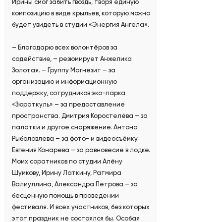
Ирины смог забить гвоздь, творя единую
композицию в виде крыльев, которую можно
будет увидеть в студии «Энергия Ангела».
– Благодарю всех волонтёров за
содействие, – резюмирует Анжелика
Золотая. – Группу Магнезит – за
организацию и информационную
поддержку, сотрудников эко-парка
«Зюраткуль» – за предоставление
пространства. Дмитрия Коростелёва – за
палатки и другое снаряжение. Антона
Рыболовлева – за фото- и видеосъёмку.
Евгения Конарева – за равновесие в лодке.
Моих соратников по студии Алёну
Шумкову, Ирину Латкину, Ратмира
Валиуллина, Александра Петрова – за
бесценную помощь в проведении
фестиваля. И всех участников, без которых
этот праздник не состоялся бы. Особая