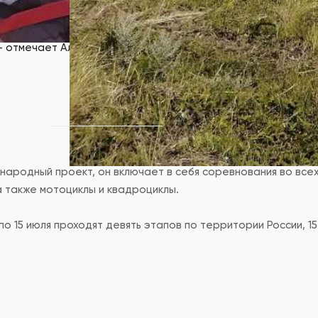
, мы судьи 3-й категории по автомобильному спорту, ежего
дит в Бакале, ралли «Малахит» в Кыштыме и Карабаше. А во
 – отмечает Александр Рыжих.
народный проект, он включает в себя соревнования во вс
а также мотоциклы и квадроциклы.
 по 15 июля проходят девять этапов по территории России, 1