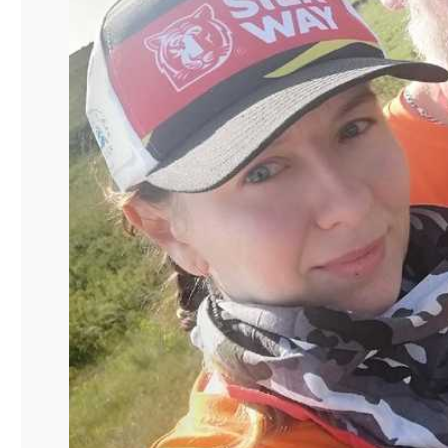
Соревнования проходили в Челябинской области в 
преодолевали путь в 350 км по грунту, каменисто
Обжигальщик на вращающихся печах участка обжи
вместе с супругой Ириной работали на спортивно
– Нашей задачей было обеспечение безопасности 
Александр. – Не допускать зрителей в опасные зо
обстановку в штаб по экипажам, которые прошли н
В течении трёх дней работа велась в полевых ус
нескольких километров друг от друга. Сложносте
пространства полей под Магнитогорском, на некот