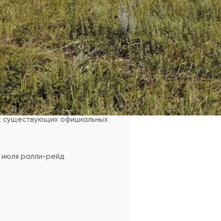
дно принимаем участие в таких
лонтёрами на «Шелковом пути»
ех существующих официальных
5 июля ралли-рейд