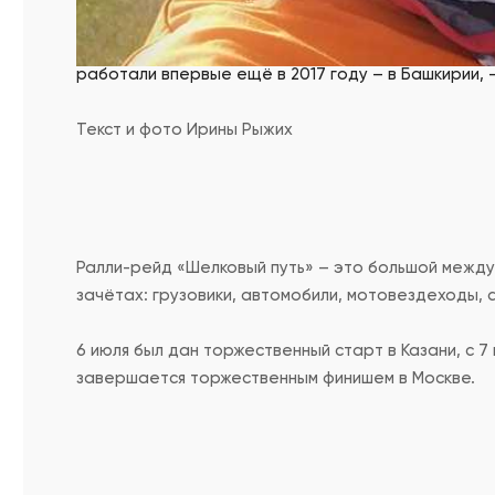
– Для нас с супругой это не первый подобный опыт
мероприятиях как ралли «Южный Урал», что прохо
работали впервые ещё в 2017 году – в Башкирии,
Текст и фото Ирины Рыжих
Ралли-рейд «Шелковый путь» – это большой между
зачётах: грузовики, автомобили, мотовездеходы, 
6 июля был дан торжественный старт в Казани, с 7
завершается торжественным финишем в Москве.