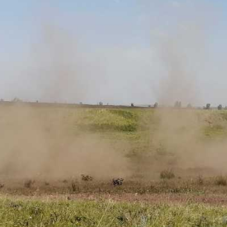
ли в Магнитогорске и
о и Нагайбакского районов.
гнезит Александр Рыжих
автомобили, – говорит
ь памятки, докладывать
располагались на расстоянии
а пролегала через открытые
ных лучей.