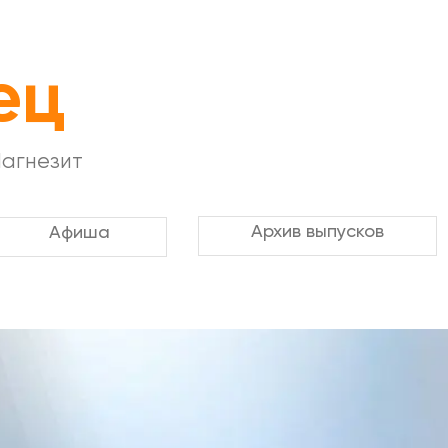
ец
Магнезит
Архив выпусков
Афиша