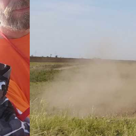
конце прошлой недели, с 7 по 9 июля. 98 экипажей стартова
й местности и бродам, включая территории Верхнеуральског
га №1 департамента по производству порошков Группы Ма
й трассе волонтерами.
на участках «боевой» трассы, по которой шли спортивные 
ны, проводить инструктажи с местным населением, раздават
аш пост.
ловиях в режиме полной автономности, волонтёрские посты 
й в работу добавила аномальная жара – спортивная трасс
орых участках даже негде было укрыться от прямых солнеч