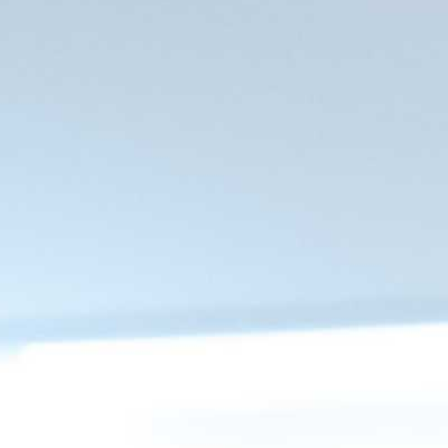
а как искусство». Первая
олько в том, что пришли и
.