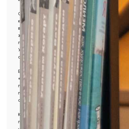
Сначала Наталья рассказала наиболее интересные 
когда речь зашла о пиктограммах, древнерусских б
витиевато оформленной заглавной буквой первого
знаков и символов. А затем — изобразить первую б
профессией или хобби). И когда «читатели» все вм
Узнали, кто любит столярничать и рыбачить; кто ув
считает, что жизнь быстротечна и «сгорает», как сп
В завершение встречи ведущая рассказала о новом
«Берестяные письма в будущее. XXI век. Великое 
популяризации русской литературы. Они создают к
посуде, оформленной берестой. Как выяснилось, к
спасёт мир» (из романа Ф. М. Достоевского «Идиот»
Кстати, сегодня в 16 часов в «Арт-Сатке» состоитс
представители ассоциации литературных объедине
новые идеи для читательского проекта.