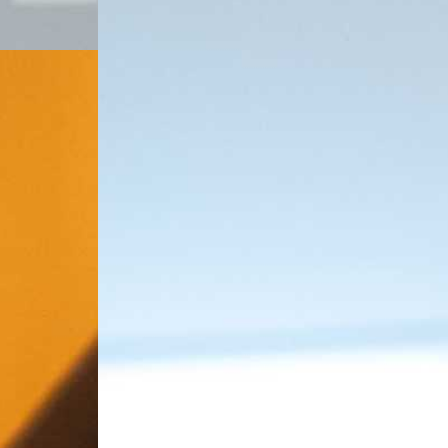
проекта «
Новое проЧтение
» подготовила мероприятие «Книг
 и собрала довольно разноплановую аудиторию. И дело не т
орческих заданий, люди самых разных профессий и увлечений