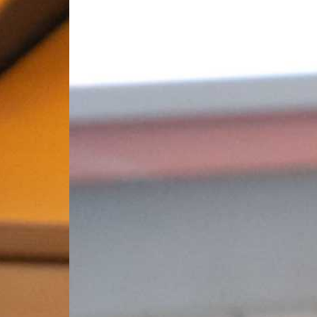
факты из истории возникновения книги, показала примеры е
уквицах и художественном подходе к первому слову повеств
 абзаца?), предложила слушателям попробовать выразить 
укву своего имени с «говорящим» декором (украсить элемент
есте расшифровывали нарисованные послания, заодно и позн
лечен музыкой, а кто рисованием и шахматами; кто мечтает о
ичка. А объединила всех любовь к книгам и чтению.
 проекте, который с прошлого года реализуется при гран
слово русских писателей». Его организаторы воплощают ин
оллекцию цитат из произведений известных писателей и п
 настоящему времени самой популярной, часто цитируемой 
).
я повторная встреча «Книга как искусство», в которой плани
ний Саткинского района «Содружество». И вполне возможно