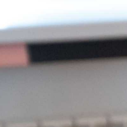
ё создания и оформления. А
ования (помните книги с
любую фразу с помощью
ами, которые связаны с
акомились друг с другом.
тдохнуть на море, а кто
товой поддержке, —
тересную идею с целью
ечатают их на фарфоровой
является фраза «Красота
руют принять участие
, что сегодня появятся