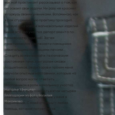
как мой практикант рассказывал о том, как
он освоил свои задачи. Ни разу не краснел
и горжусь своими учениками. Вспоминаю, как
я сам студенческую практику проходил.
Первую – на заводе магнезиальных изделий
(ныне это два участка департамента по
производству изделий). Затем
практиковался в должности помощника
обжигальщика под нашими печами.
Следить за механикой и техническим
состоянием печи, контролем смазки
подшипников, редукторов и прочим меня
обучали опытные наставники, которые на
любой вопрос могли ответить.
Наставником в роли начальника участка
Наталья Уфимцева
ещё не был, буду помогать в этом четырём
Благодарим за фото Василия
сменным мастерам, которые у меня в
Максимова
подчинении. С моей стороны – любая
помощь, которая потребуется.