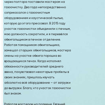
через полтора поставили мастером на
газоочистку. Два года непосредственно
соприкасался с газоочистным
оборудованием и каустической пылью,
которую до этого прессовал. В 2015 году
участок газоочистки объединили с печным,
мою должность сократили, и я перевёлся
обжигальщиком в печное отделение.
Работая помощником обжигальщика,
замещал старших обжигальщиков, мастера
смены на участке обжига порошка во
вращающихся печах. Когда исполнял
обязанности руководителей среднего
звена, почувствовал некоторые пробелы в
своих знаниях, пришлось изучать
абсолютно всё оборудование – от загрузки
до выгрузки. Благо, что участок газоочистки
был знаком.
Работая мастером на подмене, Евгений