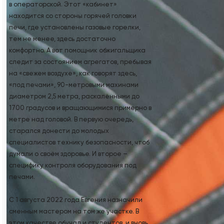
в операторской. Этот «кабинет»
находится со стороны горячей головки
печи, где установлены газовые горелки,
тем не менее, здесь достаточно
комфортно. А вот помощник обжигальщика
следит за состоянием агрегатов, пребывая
на «свежем воздухе», как говорят здесь,
«под печами», 90-метровыми махинами
диаметром 2,5 метра, раскалёнными до
1700 градусов и вращающимися примерно в
метре над головой. В первую очередь,
старался донести до молодых
специалистов технику безопасности, чтоб
думали о своём здоровье. И второе –
специфику контроля оборудования под
печами.
С 1 августа 2022 года Евгения назначили
сменным мастером на том же участке. В
этом качестве обучал и студентов, и вновь