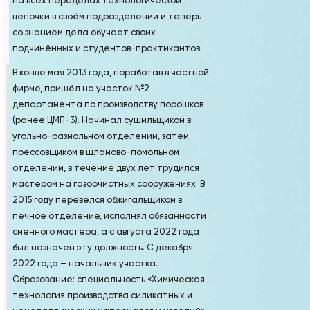
на всех переделах технологической
цепочки в своём подразделении и теперь
со знанием дела обучает своих
подчинённых и студентов-практикантов.
В конце мая 2013 года, поработав в частной
фирме, пришёл на участок №2
департамента по производству порошков
(ранее ЦМП-3). Начинал сушильщиком в
угольно-размольном отделении, затем
прессовщиком в шламово-помольном
отделении, в течение двух лет трудился
мастером на газоочистных сооружениях. В
2015 году перевёлся обжигальщиком в
печное отделение, исполнял обязанности
сменного мастера, а с августа 2022 года
был назначен эту должность. С декабря
2022 года – начальник участка.
Образование: специальность «Химическая
технология производства силикатных и