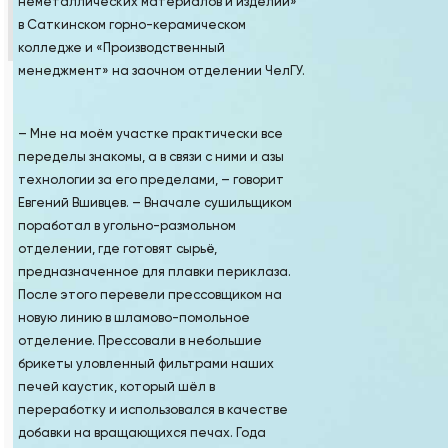
неметаллических материалов и изделий»
в Саткинском горно-керамическом
колледже и «Производственный
менеджмент» на заочном отделении ЧелГУ.
– Мне на моём участке практически все
переделы знакомы, а в связи с ними и азы
технологии за его пределами, – говорит
Евгений Вшивцев. – Вначале сушильщиком
поработал в угольно-размольном
отделении, где готовят сырьё,
предназначенное для плавки периклаза.
После этого перевели прессовщиком на
новую линию в шламово-помольное
отделение. Прессовали в небольшие
брикеты уловленный фильтрами наших
печей каустик, который шёл в
переработку и использовался в качестве
добавки на вращающихся печах. Года