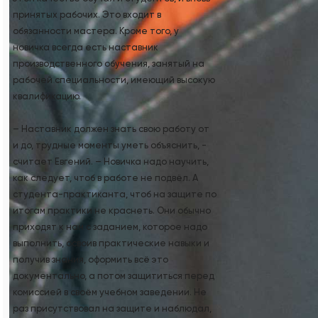
принятых рабочих. Это входит в
обязанности мастера. Кроме того, у
новичка всегда есть наставник
производственного обучения, занятый на
рабочей специальности, имеющий высокую
квалификацию.
– Наставник должен знать свою работу от
и до, трудные моменты уметь объяснить, -
считает Евгений. – Новичка надо научить,
как следует, чтоб в работе не подвёл. А
студента-практиканта, чтоб на защите по
итогам практики не краснеть. Они обычно
приходят к нам с заданием, которое надо
выполнить, освоив практические навыки и
получив знания, оформить всё это
документально, а потом защититься перед
комиссией в своём учебном заведении. Не
раз присутствовал на защите и наблюдал,