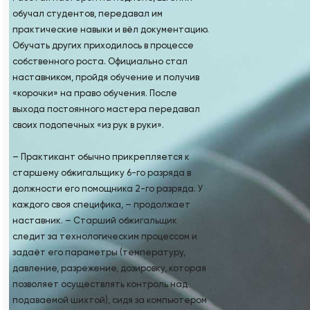
обучал студентов, передавал им
практические навыки и вёл документацию.
Обучать других приходилось в процессе
собственного роста. Официально стал
наставником, пройдя обучение и получив
«корочки» на право обучения. После
выхода постоянного мастера передавал
своих подопечных «из рук в руки».
– Практикант обычно прикрепляется к
старшему обжигальщику 6-го разряда в
должности его помощника 2-го разряда. У
каждого своя специфика, – продолжает
наставник. – Старший обжигальщик
следит за технологическим процессом и
задаёт его параметры (температуру,
давление, разрежение, дозировку, которая
позволяет осуществлять контроль над
подаваемой шихтой), сидя за компьютером