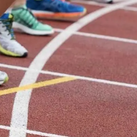
ласти и Башкирии. Саткинский
мые юные участники бежали 3
ечу!
ому, а чемпиону России среди
ой группе 19-29 лет тоже на
-39 лет.