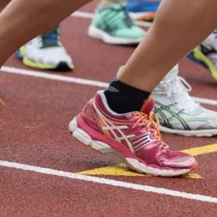
е и объединили любителей бега из городов Челябинской об
ций для спортсменов разных возрастов и возможностей: са
самые длинные дистанции оказались нашим легкоатлетам по пл
 занял 2-е место абсолютного первенства, уступив не абы к
метгарипову (ЦМП-4), который занял 2-е место в возрастн
ультуре и спорту) заняла 1-е место в возрастной группе 30