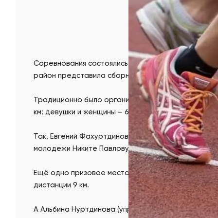
Соревнования состоялись сегодня в Верхнеуральск
район представила сборная «Магнезит».
Традиционно было организовано несколько дистан
км; девушки и женщины – 6 км, мужчины – 9 км. И 
Так, Евгений Фахуртдинов (шахта «Магнезитовая»)
молодежи Никите Павлову (Магнитогорск).
Ещё одно призовое место принадлежит Эдгару Муха
дистанции 9 км.
А Альбина Нуртдинова (управление по физической к