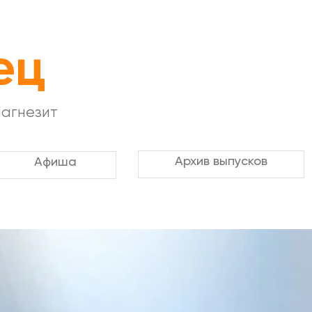
ец
Магнезит
Архив выпусков
Афиша