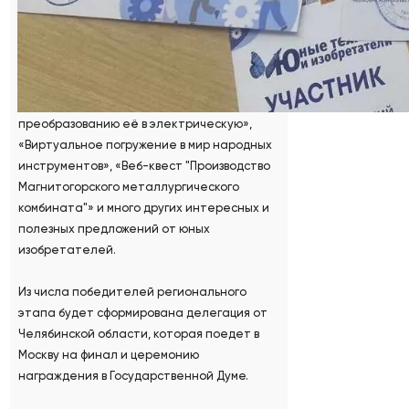
транспортные технологии, экология и
другие) авторы таких проектов, как
«Электровелосипед своими руками»,
«Создание автоматизированного
устройства по сбору солнечной энергии и
преобразованию её в электрическую»,
«Виртуальное погружение в мир народных
инструментов», «Веб-квест "Производство
Магнитогорского металлургического
комбината"» и много других интересных и
полезных предложений от юных
изобретателей.
Из числа победителей регионального
этапа будет сформирована делегация от
Челябинской области, которая поедет в
Москву на финал и церемонию
награждения в Государственной Думе.