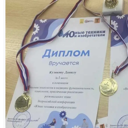
Команда саткинского «IT-куба» заняла
первое место на конференции юных
техников, которая состоялась в
Челябинске 22 мая и собрала 23 команды
из 11 городов региона. Данила Кузиков и
Савелий Стульцев вместе со своим
педагогом-наставником Максимом
Гайнановым представляли проект
мобильного приложения «Носорог»,
который предназначен для занятий по
корректировке зрения у детей и взрослых
и был признан лучшим в номинации
«Высокие технологии в медицине».
В числе призёров других номинаций (всего
их было семь: умный мир, IT и образование,