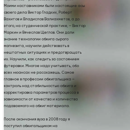
Моими наставниками были настоящие асы
своего дела Виктор Гладких, Роберт
Вахитов и Владислав Валиахметов, а до
этого, на студенческой практике, – Виктор
Маркин и Вячеслав Щеглов. Они дали
знание технологии обжига сырого
магнезита, научили действовать в
нештатных ситуациях и предотвращать
их. Научили, как следить за состоянием
футеровки. Многое надо учитывать, обо
всех нюансах не расскажешь. Самое
главное в профессии обжигальщика –
контроль над стабильностью обжига и
корректировка параметров процесса в
зависимости от качества и количества
подаваемого на обжиг материала.
После окончания вуза в 2008 году я
поступил обжигальщиком на