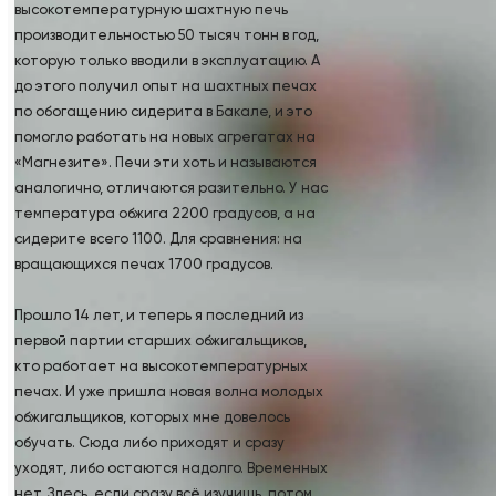
высокотемпературную шахтную печь
производительностью 50 тысяч тонн в год,
которую только вводили в эксплуатацию. А
до этого получил опыт на шахтных печах
по обогащению сидерита в Бакале, и это
помогло работать на новых агрегатах на
«Магнезите». Печи эти хоть и называются
аналогично, отличаются разительно. У нас
температура обжига 2200 градусов, а на
сидерите всего 1100. Для сравнения: на
вращающихся печах 1700 градусов.
Прошло 14 лет, и теперь я последний из
первой партии старших обжигальщиков,
кто работает на высокотемпературных
печах. И уже пришла новая волна молодых
обжигальщиков, которых мне довелось
обучать. Сюда либо приходят и сразу
уходят, либо остаются надолго. Временных
нет. Здесь, если сразу всё изучишь, потом