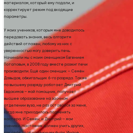
материалом, который ему подали, и
корректирует режим под входящие
параметры.
У моих учеников, которым мне доводилось
передавать знания, весь алгоритм
действий отлажен, любому из них с
уверенностью могу доверить печь.
Начинали мы с моим сменщиком Евгением
Потаповым, в 2008 году вместе розжиг печи
производили. Ещё один сменщик – Семён
Давыдов, обжигальщик 6-го разряда. Также
по высшему разряду работает Дмитрий
Евдокимов – мой помощник, получает
высшее образование на заочном
отделении вуза, не раз оставался за меня,
когда мне приходилось подменять
мастера. И Семён, и Дмитрий – мои
ученики. Наставник должен учить других,
как себя, чтоб надёжными были. Иначе