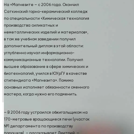
На «Магнезите – с 2006 года. Окончил
Саткинский горно-керамический колледж
по специальности «Химическая технология
производства силикатных и
неметаллических изделий и материалов»,
в том же учебном заведении получил
дополнительный диплом в этой области:
углубленно изучал информационно-
коммуникационные технологии. Получил
высшее образование в сфере химических и
биотехнологий, учился в ЮУрГУ в качестве
стипендиата «Магнезита». Помимо
основных исполняет обязанности сменного
мастера, когда нужно его подменить.
– В 2006 году устроился обжигальщиком на
170-метровые вращающиеся печи (участок
№1 департамента по производству
порошков), – рассказывает Дмитрий. –