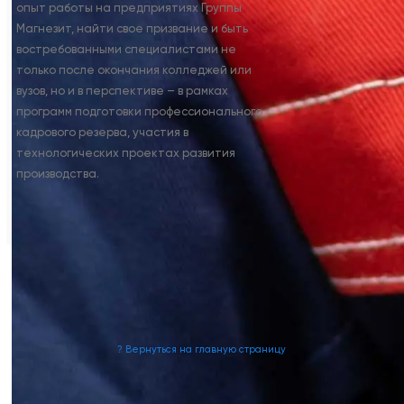
опыт работы на предприятиях Группы
Магнезит, найти свое призвание и быть
востребованными специалистами не
только после окончания колледжей или
вузов, но и в перспективе – в рамках
программ подготовки профессионального
кадрового резерва, участия в
технологических проектах развития
производства.
? Вернуться на главную страницу