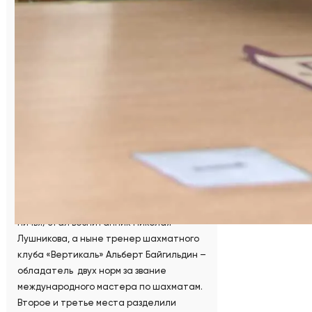
первенстве за Челябинскую область. В
2008 году в суперфинале чемпионата
Челябинской области, проходившем в
Сатке, он разделил второе и третье
место с гроссмейстером Евгением
Свешниковым. Именно тогда Николай
Лушников сразу выполнил и мастерскую, и
гроссмейстерскую нормы. Про таких
людей говорят: он был Шахматистом с
большой буквы!
Символично, что победителем турнира с
результатом 10, 5 очка (10 побед и одна
ничья) стал воспитанник Николая
Лушникова, а ныне тренер шахматного
клуба «Вертикаль» Альберт Байгильдин –
обладатель двух норм за звание
международного мастера по шахматам.
Второе и третье места разделили