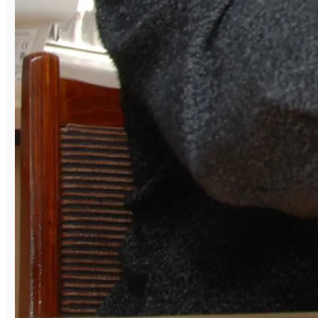
начальником подземного участка прогноза
и предотвращения горных ударов шахты
«Магнезитовая». А последний год жизни
работал тренером шахматного клуба
«Вертикаль, в 41 год собирался защитить
диплом о втором высшем образовании в
ЧелГУ. Но жизнь распорядилась иначе, и
четыре года назад Николая
Владимировича не стало, а через год
после его ухода шахматным клубом
«Вертикаль» был учреждён ежегодный
турнир его памяти.
– Он был активным участником
спортивных областных и российских
соревнований. Своих воспитанников возил
на спартакиады и турниры различного
уровня и значения, – отметила Оксана
Глухова. – Николай Владимирович был
чемпионом России в командном