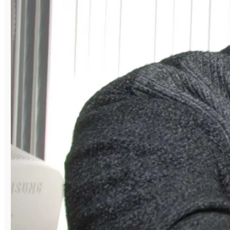
по швейцарской системе, и в результате
жеребьёвки участники сыграли по 11
партий с разными соперниками. Итоги
состязаний на клетчатых досках с учётом
всех показателей бесстрастно подвела
компьютерная программа под контролем
секретаря турнира Владимира
Михайлова и главного арбитра Сергея
Белоуса.
Перед началом турнира о Николае
Лушникове (на фото) рассказала
руководитель образовательных программ,
психолог шахматного клуба «Вертикаль»
Оксана Глухова. Она напомнила
собравшимся, что его биография была
тесно переплетена с «Магнезитом», где
он в разное время трудился горным
мастером участка закладочных работ и