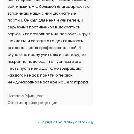
Байгильдин. – С большой благодарностью
вспоминаю наши с ним шахматные
партии. Он был для меня и учителем, и
серьёзным противником в шахматной
борьбе, что позволило мне полюбить игру в
шахматы, и сегодня эта деятельность
стала для меня профессиональной. Я
скучаю по моему учителю и тренеру, но
искренне надеюсь, что турниры в его
честь пусть ненадолго, но возвращают
каждого из нас к памяти о первом
международном мастере нашего города.
Наталья Уфимцева
Фото из архива редакции
? Вернуться на главную страницу