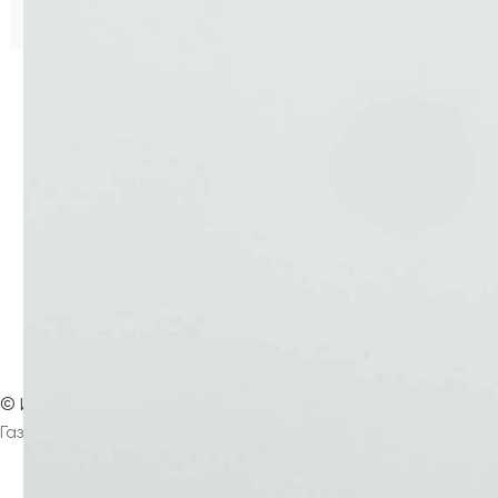
Благодарим за фото Василия Максимова
? Вернуться на главную страницу
©
Интернет-издание
Магнезитовец
Газета основана 16 марта 1930 года
Главная
Контакты