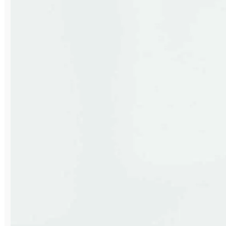
Руководитель вуза посетил музей
«Магнезит», смотровые площадки
Карагайского карьера и «Русский
Магнезит», а также Березовский карьер,
комплекс обжиговых изделий «Импульс» и
комплекс плотноспеченных порошков
«Рекорд». Ознакомился с историей
компании, развитием мощностей и
технологий, видами выпускаемой
продукции. Также в этот день состоялось
обсуждение вопросов о развитии
сотрудничестве университета и Группы
Магнезит, в том числе о подготовке
студентов по профильным для компании