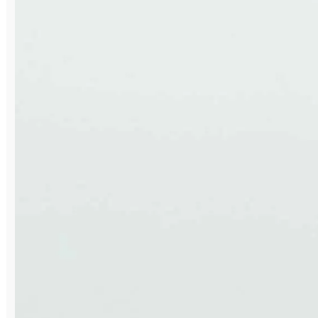
большие перспективы в развитии
сотрудничества с Группой Магнезит. Мы
готовы при проектировании своих
образовательных программ учитывать
потребности компании. Хотелось бы
найти и создать проекты совместной
тематики по научно-техническому
взаимодействию, чтобы тот потенциал,
которым сегодня обладает ЮУрГУ, был
вовлечен в решение новых задач
реального производства. Мы готовы
развиваться вместе с вами и с точки
зрения науки, и разработки технологий
под конкретные запросы Группы Магнезит.
По итогам визита были намечены планы
дальнейшего сотрудничества по каждому
из перечисленных направлений.
Ксения Максимова