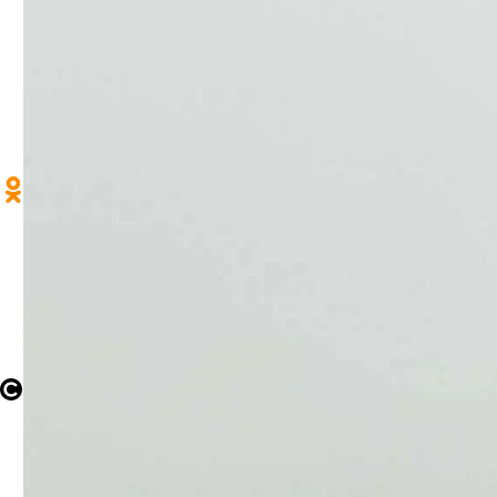
Афиша
Архив выпусков
+7 (35161) 9-48-99
news@magnezit.com
afilippova@magnezit.com
Craftum
Создано на конструкторе сайтов
Craftum