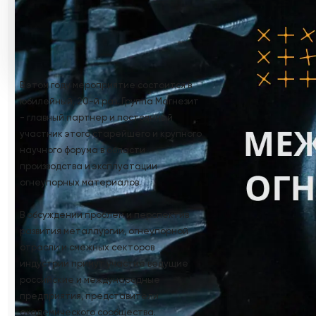
В этом году мероприятие состоится в
юбилейный, 20-й раз. Группа Магнезит
- главный партнер и постоянный
участник этого старейшего и крупного
научного форума в области
производства и эксплуатации
огнеупорных материалов.
В обсуждении проблем и перспектив
развития металлургии, огнеупорной
отрасли и смежных секторов
индустрии примут участие ведущие
российские и международные
предприятия, представители
академического сообщества.