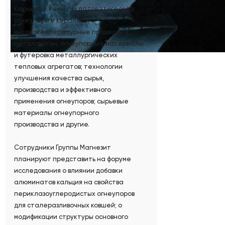
Ключевые темы докладов этого года:
огнеупоры и керамика;
высокотемпературные процессы в
металлургии; огнеупорные материалы
и футеровка металлургических
тепловых агрегатов; технологии
улучшения качества сырья,
производства и эффективного
применения огнеупоров; сырьевые
материалы огнеупорного
производства и другие.
Сотрудники Группы Магнезит
планируют представить на форуме
исследования о влиянии добавки
алюминатов кальция на свойства
периклазоуглеродистых огнеупоров
для сталеразливочных ковшей; о
модификации структуры основного