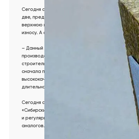
Сегодня серия огнеупоров RMAG, разработанная в
две, предназначенные для работы в экстремальны
верхнюю переходную зону печи для производства
износу. А спрос на продукцию всех трёх групп дан
– Данный факт свидетельствует о том, что цеме
производства, для которых требуются огнеупоры 
строительной промышленности коммерческого деп
сначала проводят испытания предлагаемой продук
высококачественные изделия линейки «Русский Ма
длительного и прогнозируемого срока службы фут
Сегодня серия RMAG пользуется спросом среди кр
«Сибирский цемент», «Востокцемент», «Цементум»
и регулярно приобретают её для футеровки свои
аналогов.