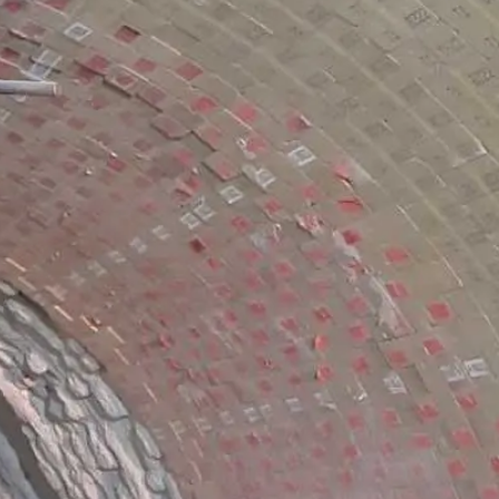
T, RMAG H и RMAG S. Первые
ей. К примеру, ими футеруют
ены повышенному химическому
ективным методам
по службе огнеупоров
ило, новые потребители
 готовы инвестировать в
й выбор для достижения более
рос» («Евроцемент»),
ое качество данной продукции
бирают RMAG взамен импортных