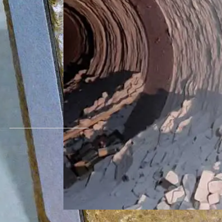
ем рынков сбыта высококачественной огнеупорной продукци
ко увеличение поставок российским предприятиям цементной
 и Ближнего Востока, – отмечает Артур Хурматуллин. – Так
те, где продолжают работу несколько международных выст
нию и укреплению взаимовыгодного сотрудничества с метал
нкт-Петербурге состоится 11-я международная конференция 
езит.
тамента
твляется на новой линии комплекса обжиговых изделий «Имп
таниями с первого предъявления. Сегодня огнеупоры RMA
ак правило, предприятия, делающие выбор в пользу данной п