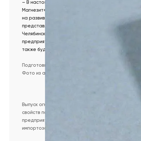
– В настоящее время мы работаем над расширени
Магнезит». В ближайшей перспективе это не толь
на развивающиеся рынки Центральной Азии, Африки
представлена в выставочном павильоне в Ташкен
Челябинской области. Это способствует расшире
предприятиями Узбекистана. А 23-25 апреля в Са
также будет представлена продукция Группы Магн
Подготовила Ксения Максимова
Фото из архива редакции и коммерческого депар
Выпуск огнеупорной продукции серии RMAG осущес
свойств подтверждаются приемо-сдаточными испы
предприятий России, Белоруссии, Казахстана. И, к
импортозамещения.