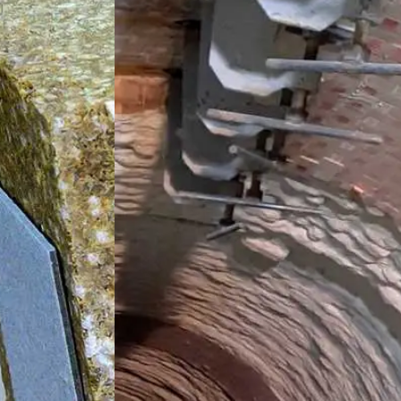
 2021 году, представлена тремя основными группами: RMAG 
х условиях, пользуются особой популярностью у потребител
 цемента и зону подбандажных обечаек, которые подверж
ной серии в течение 2022 года увеличился на 30 процентов.
нтная промышленность переходит к более передовым и эфф
с более высокими свойствами, – рассказывает специалист 
артамента Группы Магнезит Артур Хурматуллин. – Как прав
ции в футеровках вращающихся печей, и по их результатам
гнезит». Поскольку убедились, что продукты RMAG – хороши
еровки, даже в экстремально тяжелых условиях.
упных компаний цементной промышленности, таких как: «Цем
 («Холсим»), «СЛК цемент». Эти потребители оценили высок
х агрегатов. Также растет число предприятий, которые вы