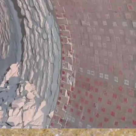
и линейки «Русский
 промышленности, но и выход
, Группа Магнезит
авок с участием предприятий
лургическими и цементными
по цементу PetroCem, где
ульс». Высокие показатели их
G приобретают свыше 20
родукции, идут по пути