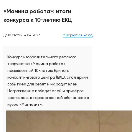
«Мамина работа»: итоги
конкурса к 10-летию ЕКЦ
Дата статьи: 4.04.2023
? Вернуться назад
Конкурс изобразительного детского
творчества «Мамина работа»,
посвященный 10-летию Единого
консалтингового центра (ЕКЦ), стал ярким
событием для ребят и их родителей.
Награждение победителей и призёров
состоялось в торжественной обстановке в
музее «Магнезит».