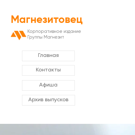
Магнезитовец
Корпоративное издание
Группы Магнезит
Главная
Контакты
Афиша
Архив выпусков