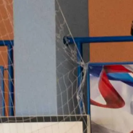
ак о лидере турнира. Второе
 команда Межевого, занявшая
налу с равным количеством
 ее в рамках «золотого сета».
из Малояза. Третье место заняли
асти спортсмен, тренер и, как
авил 50 лет. Юрий Николаевич
ть и не раз награждался