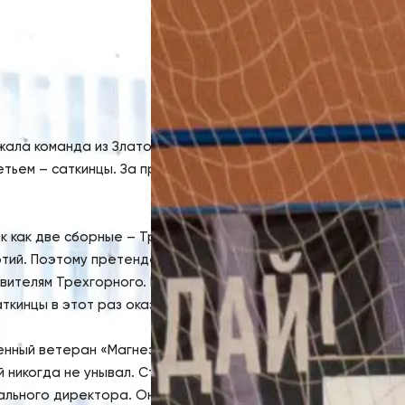
ала команда из Златоуста, изначально заявившая о себе к
ретьем
–
саткинцы. За пределами призовой тройки осталась
ак как две сборные
–
Трехгорного и Малояза
–
подошли к фи
ртий. Поэтому претендентам на победу пришлось оспаривать
вителям Трехгорного. Второй результат
–
у волейболистов 
аткинцы в этот раз оказались аутсайдерами турнира.
нный ветеран «Магнезита», известный в нашем районе и обл
ый никогда не унывал. Стаж его работы на предприятии сост
ального директора. Он всегда делал свою работу на совес