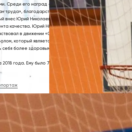
ми. Среди его наград
–
звание «Победитель соцсоревновани
ран труда», благодарственное письмо Законодательного Со
рый внес Юрий Николаевич в развитие производства – внедр
та качества. Юрий Николаевич всегда находил время для 
аствовал в движении «Олимпийские надежды Южного Урала
болом, который является моим самым любимым видом спорта.
ь себя более здоровыми, активными и уверенными в себе,
– 
2018 года. Ему было 70 лет.
епортаж