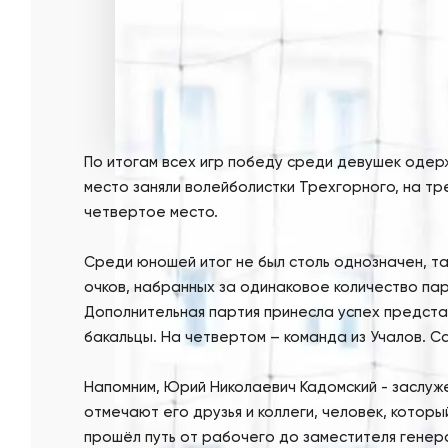
По итогам всех игр победу среди девушек одерж
место заняли волейболистки Трехгорного, на т
четвертое место.
Среди юношей итог не был столь однозначен, т
очков, набранных за одинаковое количество па
Дополнительная партия принесла успех предста
бакальцы. На четвертом
–
команда из Учалов. С
Напомним, Юрий Николаевич Кадомский - заслуже
отмечают его друзья и коллеги, человек, котор
прошёл путь от рабочего до заместителя генер