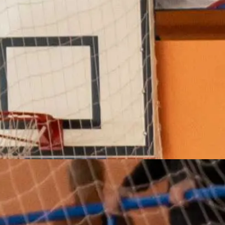
я» 1980 года, памятный
брания Челябинской
ение системы качества и
спорта, тренировал
».
 И по сей день увлечен этой
говорил
он в одном из своих