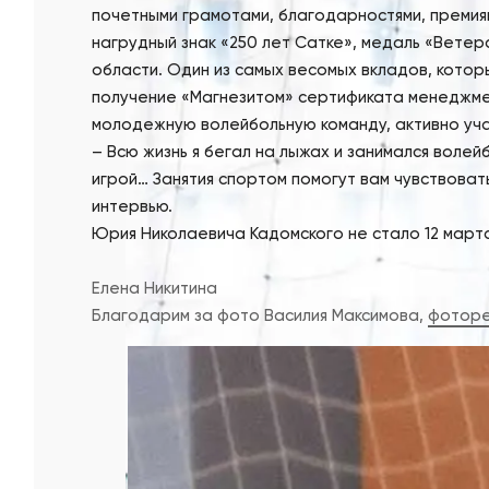
почетными грамотами, благодарностями, премия
нагрудный знак «250 лет Сатке», медаль «Вете
области. Один из самых весомых вкладов, кото
получение «Магнезитом» сертификата менеджмен
молодежную волейбольную команду, активно уч
–
Всю жизнь я бегал на лыжах и занимался волей
игрой… Занятия спортом помогут вам чувствоват
интервью.
Юрия Николаевича Кадомского не стало 12 марта 
Елена Никитина
Благодарим за фото Василия Максимова,
фотор