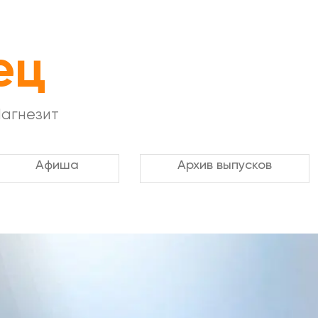
ец
Магнезит
Афиша
Архив выпусков