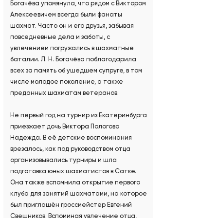
Богачёва упомянула, что рядом с Виктором
Алексеевичем всегда были фанаты
шахмат. Часто он и его друзья, забывая
повседневные дела и заботы, с
увлечением погружались в шахматные
баталии. Л. Н. Богачёва поблагодарила
всех за память об ушедшем супруге, в том
числе молодое поколение, а также
преданных шахматам ветеранов.
Не первый год на турнир из Екатеринбурга
приезжает дочь Виктора Пологова
Надежда. В её детские воспоминания
врезалось, как под руководством отца
организовывались турниры и шла
подготовка юных шахматистов в Сатке.
Она также вспомнила открытие первого
клуба для занятий шахматами, на которое
был приглашён гроссмейстер Евгений
Свешников. Вспоминая увлечение отца,