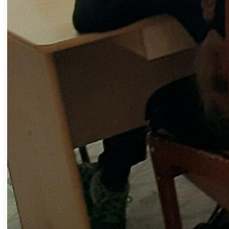
категории был признан житель Бакала
Николай Гурьянов, набравший 4,5 – на пол-
очка меньше. Среди женщин в этой
возрастной группе лидерство за собой
закрепила ветеран «Магнезита» Татьяна
Климентьева с трёхочковым багажом.
Победителем среди юношей стал гость
турнира Сергей Воронов, на втором месте
саткинский школьник Матвей Крылов.
Среди девушек лидером стала
Маргарита Дубовикова (Сатка), на втором
– гостья турнира Виктория Ананьина.
Результаты и призы – не самая главная
часть события. Этот турнир можно назвать
самым тёплым из тех, что проходят в
Сатке, ведь он всегда согрет
воспоминаниями родных и близких о
шахматистах, которых уже нет с нами. Вот
и на этот раз в большом зале клуба