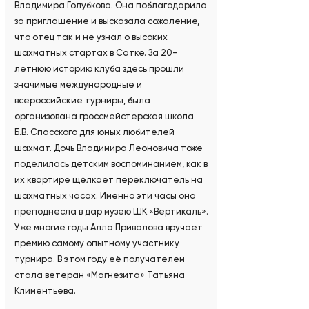
Владимира Голубкова. Она поблагодарила
за приглашение и высказала сожаление,
что отец так и не узнал о высоких
шахматных стартах в Сатке. За 20-
летнюю историю клуба здесь прошли
значимые международные и
всероссийские турниры, была
организована гроссмейстерская школа
Б.В. Спасского для юных любителей
шахмат. Дочь Владимира Леоновича тоже
поделилась детским воспоминанием, как в
их квартире щёлкает переключатель на
шахматных часах. Именно эти часы она
преподнесла в дар музею ШК «Вертикаль».
Уже многие годы Алла Привалова вручает
премию самому опытному участнику
турнира. В этом году её получателем
стала ветеран «Магнезита» Татьяна
Климентьева.