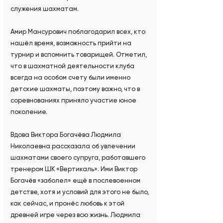
служения шахматам.
Амир Мансурович поблагодарил всех, кто
нашёл время, возможность прийти на
турнир и вспомнить товарищей. Отметил,
что в шахматной деятельности клуба
всегда на особом счету были именно
детские шахматы, поэтому важно, что в
соревнованиях приняло участие юное
поколение.
Вдова Виктора Богачёва Людмила
Николаевна рассказала об увлечении
шахматами своего супруга, работавшего
тренером ШК «Вертикаль». Ими Виктор
Богачёв «заболел» ещё в послевоенном
детстве, хотя и условий для этого не было,
как сейчас, и пронёс любовь к этой
древней игре через всю жизнь. Людмила