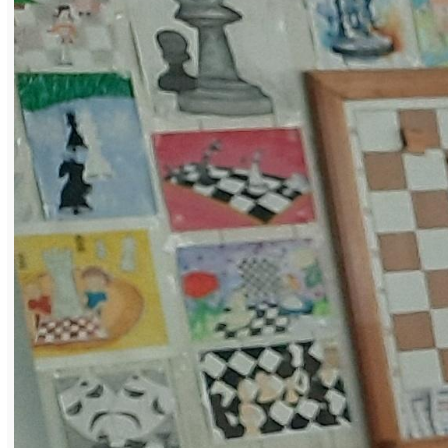
Турнир проводился 27 апреля по
швейцарской системе, и каждый игрок
провёл по семь туров. Победителем
соревнований с результатом 6,5 очка стал
бывший тренер клуба Владимир Король. На
втором месте – гость турнира из Усть-
Катава Николай Селиверстов, набравший
5,5 очка. Ветеран Владимир Ендеров,
долгое время работавший на
«Магнезите», – на третьем месте с пятью
очками. Ещё четверо участников