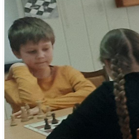
сравнялись по очкам с бронзовым
призёром, но он опередил их с учётом
дополнительных показателей. Призовыми
были восемь соревновательных позиций, и
замкнул этот список ветеран
«Магнезита» Валерий Кичигин, набравший
4,5 очка. Столько же у нашего ветерана
Юрия Берестеня, но до призового места
ему не хватило «довеска» в виде
дополнительных показателей, и его
позиция в турнирной таблице под номером
12. Ветеран предприятия Александр
Немчинов, набрав 4 очка, занял 19-ю
строчку турнирной таблицы.
Лидером среди ветеранов-мужчин «де
факто» стал Владимир Ендеров, но
поскольку он получил призовые в общем
зачёте, победителем в этой возрастной