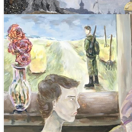
Все конкурсные работы (в состязании
также участвовала ещё одна
восьмиклассница этой школы Валерия
Галеева) посвящены 80-летию Победы в
Великой Отечественной войне (что было
дополнительной темой), выполнены
гуашью на акварельной бумаге формата