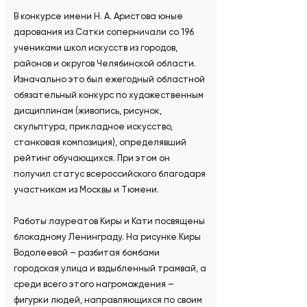
В конкурсе имени Н. А. Аристова юные
дарования из Сатки соперничали со 196
учениками школ искусств из городов,
районов и округов Челябинской области.
Изначально это был ежегодный областной
обязательный конкурс по художественным
дисциплинам (живопись, рисунок,
скульптура, прикладное искусство,
станковая композиция), определявший
рейтинг обучающихся. При этом он
получил статус всероссийского благодаря
участникам из Москвы и Тюмени.
Работы лауреатов Киры и Кати посвящены
блокадному Ленинграду. На рисунке Киры
Водолеевой – разбитая бомбами
городская улица и вздыбленный трамвай, а
среди всего этого нагромождения –
фигурки людей, направляющихся по своим