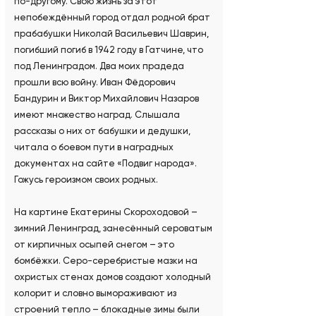
по-другому. Свою жизнь за этот
непобеждённый город отдал родной брат
прабабушки Николай Васильевич Шаврин,
погибший погиб в 1942 году в Гатчине, что
под Ленинградом. Два моих прадеда
прошли всю войну. Иван Фёдорович
Бандурин и Виктор Михайлович Назаров
имеют множество наград. Слышала
рассказы о них от бабушки и дедушки,
читала о боевом пути в наградных
документах на сайте «Подвиг народа».
Гожусь героизмом своих родных.
На картине Екатерины Скороходовой –
зимний Ленинград, занесённый сероватым
от кирпичных осыпей снегом – это
бомбёжки. Серо-серебристые мазки на
охристых стенах домов создают холодный
колорит и словно вымораживают из
строений тепло – блокадные зимы были