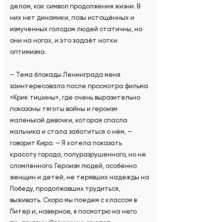
делам, как символ продолжения жизни. В
них нет динамики, позы истощённых и
измученных голодом людей статичны, но
они на ногах, и это задаёт нотки
оптимизма.
– Тема блокады Ленинграда меня
заинтересовала после просмотра фильма
«Крик тишины», где очень выразительно
показаны тяготы войны и героизм
маленькой девочки, которая спасла
мальчика и стала заботиться о нём, –
говорит Кира. – Я хотела показать
красоту города, полуразрушенного, но не
сломленного. Героизм людей, особенно
женщин и детей, не терявших надежды на
Победу, продолжавших трудиться,
выживать. Скоро мы поедем с классом в
Питер и, наверное, я посмотрю на него