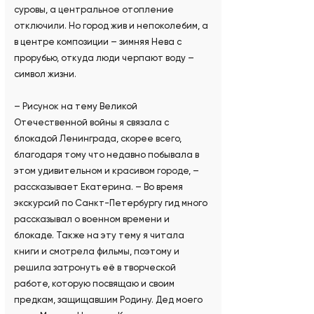
суровы, а центральное отопление
отключили. Но город жив и непоколебим, а
в центре композиции – зимняя Нева с
прорубью, откуда люди черпают воду –
символ жизни.
– Рисунок на тему Великой
Отечественной войны я связала с
блокадой Ленинграда, скорее всего,
благодаря тому что недавно побывала в
этом удивительном и красивом городе, –
рассказывает Екатерина. – Во время
экскурсий по Санкт-Петербургу гид много
рассказывал о военном времени и
блокаде. Также на эту тему я читала
книги и смотрела фильмы, поэтому и
решила затронуть её в творческой
работе, которую посвящаю и своим
предкам, защищавшим Родину. Дед моего