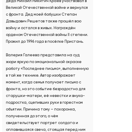
деда Михаил Никитич Краев участвовал в
Великой Отечественной войне и вернулся
с фронта. Дед моей бабушки Степан
Давыдович Решетов также прошёл всю
войну и остался в живых. Награждён
орденом Отечественной войны II степени.
Прожил до 1996 года в посёлке Пристань.
Валерия Галеева представила на суд
жюри яркую по эмоциональной окраске
работу «Последнее письмо», выполненную
в той же технике. Автор изображает
момент, когда семья получает письмо с
фронта, но это событие безрадостно для
старушки-матери, её невестки и внука-
подростка, сцепивших руки в горестном
объятии. Причина тому – похоронка,
полученная до этого, о чём
свидетельствует портрет солдата и
оплавившаяся свеча, стоящая перед ним