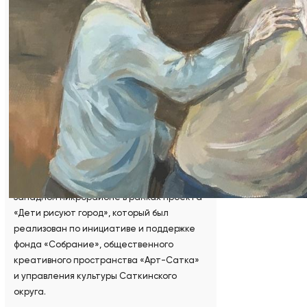
А2 – на уроках станковой композиции под
руководством преподавателя Веры
Алексеевны Мошкиной.
Все девочки – активные участницы
выставок, конкурсов различного уровня,
мастер-классов и других культурных
мероприятий, в том числе
инициированных и проходящих при
поддержке Группы Магнезит. К 265-
летнему юбилею Сатки девочки приняли
участие в росписи арт-объектов в
Западном микрорайоне в рамках проекта
«Дети рисуют город», который был
реализован по инициативе и поддержке
фонда «Собрание», общественного
креативного пространства «Арт-Сатка»
и управления культуры Саткинского
округа.