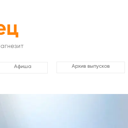
ец
Магнезит
Архив выпусков
Афиша