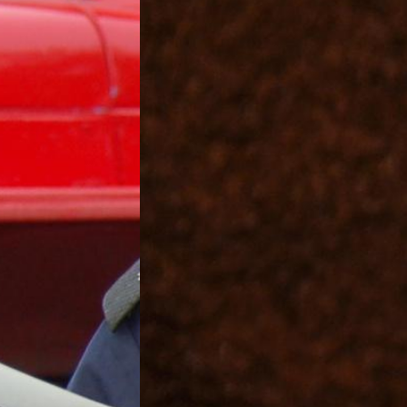
1930 года. Со следующей недели, открывающей наш юбилей
мые интересные факты из истории «Магнезитовца». Также вм
кой области, Челябинской областной универсальной научно
юбилею корпоративного издания. Многие её экспонаты, вкл
 будут представлены широкой аудитории.
их читателей! Спасибо за то, что вы с нами! Желаем вам зд
тями и интересными событиями!