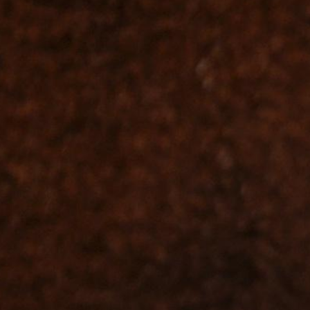
ный год, редакция начнёт
есте с музеем «Магнезит»,
й библиотекой и типографией
ючая фотокопии ранних
равствовать, быть счастливыми,