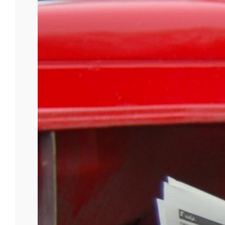
Первый номер заводской газеты вышел 16 марта 
серию публикаций «Без пяти сто» и расскажет са
объединенным государственным архивом Челябинс
«Принтоника» мы готовим выставку, посвящённую 
номеров газеты, впервые пополнили наш архив и
А сегодня мы приветствуем и благодарим всех наш
пусть каждый новый день радует вас добрыми вес
Фото из архива редакции