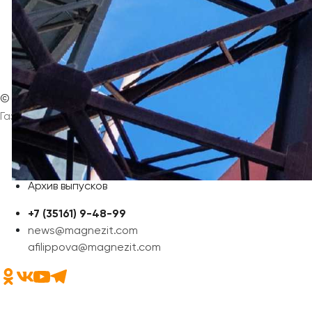
©
Интернет-издание
Магнезитовец
Газета основана 16 марта 1930 года
Главная
Контакты
Афиша
Архив выпусков
+7 (35161) 9-48-99
news@magnezit.com
afilippova@magnezit.com