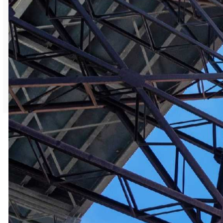
возможности отказаться от поездок на
личных машинах; жителям советуют
сократить время пребывания на улице,
особенно вблизи автотрасс или других
источников загрязнения.
Фото из архива редакции
< Вернуться на главную страницу