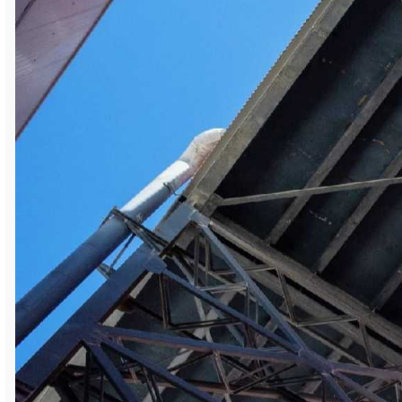
По информации Челябинского ЦГМС, в
Сатке ожидаются неблагоприятные
метеоусловия (НМУ) 1-й степени, при
которых в приземном слое накапливаются
загрязняющие вещества. В указанный
период прогнозируется ветер
неблагоприятного направления, ночью
инверсия температур. Группа Магнезит
предпринимает ряд дополнительных мер,
направленных на снижение негативного
влияния на атмосферу.
Напомним, что при НМУ 1-й степени также
рекомендуется владельцам
автотранспортных средств по