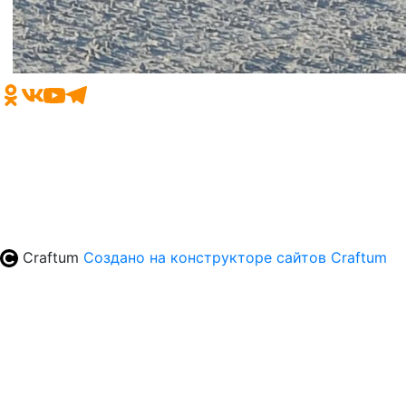
+7 (35161) 9-48-99
news@magnezit.com
afilippova@magnezit.com
Craftum
Создано на конструкторе сайтов
Craftum