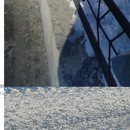
©
Интернет-издание
Магнезитовец
Газета основана 16 марта 1930 года
Главная
Контакты
Афиша
Архив выпусков