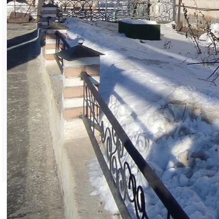
Если вы увлекаетесь фото- и
видеосъёмкой, вас привлекает
индустриальная красота, интересные
детали и уникальные моменты, связанные
с «Магнезитом», а также рассказывающие
о событиях, реализованных по инициативе
и при поддержке компании, присылайте
свои работы в редакцию (адрес
электронной почты:
afilippova@magnezit.com).
< Вернуться на главную страницу