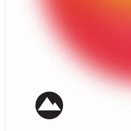
промышленных объектов и их основного
оборудования до текстовых и графических
воплощений нового стиля. Пример – яркие
имена и соответствующий им дизайн
экстерьеров и интерьеров комплексов
Саткинской производственной площадки,
работа над новым «звучанием» которых
продолжается. Появилась новая графика,
разработанная в соответствии с общими
принципами, и для комплекса «Восход». Её
внедрение будет идти в рамках единой
программы по оформлению
производственной среды всех
подразделений Группы.
«Русский Магнезит» начинается в
Сибири
Основа всех масштабных перемен и