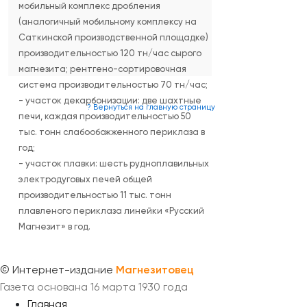
мобильный комплекс дробления
(аналогичный мобильному комплексу на
Саткинской производственной площадке)
производительностью 120 тн/час сырого
магнезита; рентгено-сортировочная
система производительностью 70 тн/час;
- участок декарбонизации: две шахтные
? Вернуться на главную страницу
печи, каждая производительностью 50
тыс. тонн слабообожженного периклаза в
год;
- участок плавки: шесть рудноплавильных
электродуговых печей общей
производительностью 11 тыс. тонн
плавленого периклаза линейки «Русский
Магнезит» в год.
©
Интернет-издание
Магнезитовец
Газета основана 16 марта 1930 года
Главная