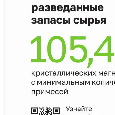
важное конкурентное преимущество
Группы Магнезит — сырьевая
независимость.
— Мы обеспечены собственным
высококачественным сырьём более чем на
сто лет. И это по самым скромным
оценкам. На самом деле можно делать
более длительные прогнозы – только в
Красноярском крае мы поставили на
баланс более 100 миллионов тонн
магнезита, а суммарные запасы сырья
превышают 234 миллиона тонн. Это
позволяет нам с уверенностью смотреть в
будущее и работать над развитием
производственных мощностей, —
отмечает генеральный директор Группы
Магнезит Сергей Одегов.
Разработка месторождений ведётся на