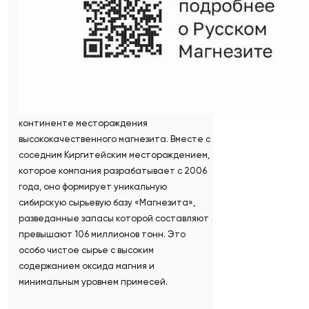
двух основных производственных
площадках – Саткинской и Нижне-
Приангарской. Напомним, в 2011 году
Группа Магнезит получила лицензию на
освоение Тальского месторождения
магнезитов в пгт. Раздолинск
Красноярского края — самого большого на
континенте месторождения
высококачественного магнезита. Вместе с
соседним Киргитейским месторождением,
которое компания разрабатывает с 2006
года, оно формирует уникальную
сибирскую сырьевую базу «Магнезита»,
разведанные запасы которой составляют
превышают 106 миллионов тонн. Это
особо чистое сырье с высоким
содержанием оксида магния и
минимальным уровнем примесей.