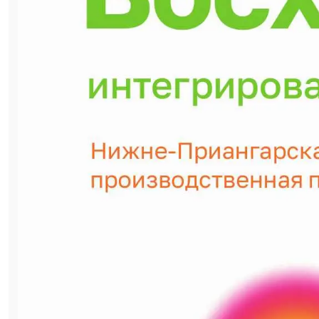
С новым звучанием
Как и все точки роста компании —
инновационные комплексы, ставшие
основными мощностями уникального,
единственного в России производства
магнезиальных огнеупорных материалов
премиальной линейки «Русский