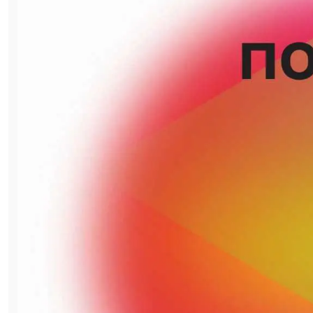
своё развитие в рамках
глобальной
программы модернизации
производства,
которая включает в себя внедрение
современного оборудования,
оптимизацию, автоматизацию и
роботизацию процессов и обеспечивает
рост объемов производства и
конкурентоспособности продукции,
сбережение сырьевых ресурсов,
энергоэффективность и высокую
экологическую безопасность.
Каждый комплекс — новое слово не только
в развитии компании, но и огнеупорной
промышленности в целом. И это слово
подкреплено обновленной философией
компании – созидательное
взаимодействие. На ней строятся
визуальные и вербальные концепции: от
идентификации и визуального оформления