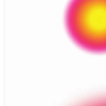
Магнезит»
, комплекс «Восход» получил имя
и раскрывающие его слоган
(Потенциал
х
уверенность
для авангардных
перспектив
) и легенду:
Интегрированный комплекс «Восход»
—
основная площадка по добыче и первичной
переработке высокочистого сибирского
сырья. Здесь, благодаря уверенности, опыту
и знаниям наших специалистов,
начинается превращение природного
потенциала в продукцию линейки «Русский
Магнезит». Восходящие показатели
развития комплекса открывают новые
перспективы для всей огнеупорной
индустрии.
Это одна из пяти точек роста Группы
Магнезит. Все они созданы и продолжают