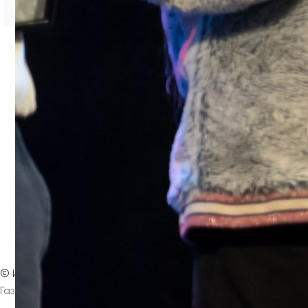
< Вернуться на главную страницу
©
Интернет-издание
Магнезитовец
Газета основана 16 марта 1930 года
Главная