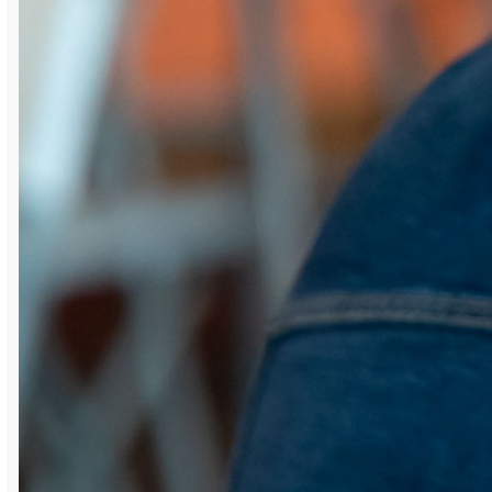
женский этапы Кубка России:
традиционная «Саткинская осень» и
Кубок Группы Магнезит, организованный в
прошлом году по инициативе лидера
компании Сергея Коростелева. А 29
августа начались соревнования на XIV
Кубок губернатора Челябинской области
– этап Кубка России среди детей, в рамках
которого для ребят были организованы
творческие встречи и сеансы
одновременной игры с международными
гроссмейстерами Артуром Габриеляном и
Русланом Щербаковым. Забегая вперёд,
отметим, что в первом случае Александр
Кулемин выиграл, а Глеб Напольских
сыграл вничью (оба мальчика из Удмуртии);
в сеансе с Русланом Щербаковым
ничейного результата добился Григорий
Фурс (Башкирия).