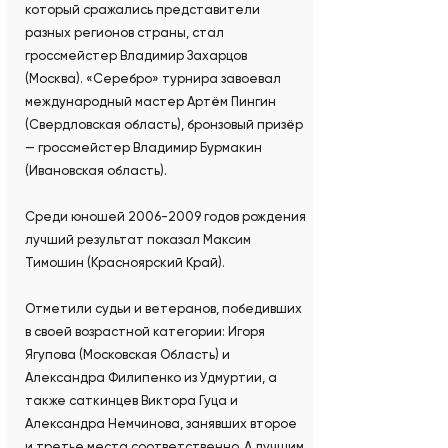
который сражались представители
разных регионов страны, стал
гроссмейстер Владимир Захарцов
(Москва). «Серебро» турнира завоевал
международный мастер Артём Пингин
(Свердловская область), бронзовый призёр
— гроссмейстер Владимир Бурмакин
(Ивановская область).
Среди юношей 2006-2009 годов рождения
лучший результат показал Максим
Тимошин (Красноярский Край).
Отметили судьи и ветеранов, победивших
в своей возрастной категории: Игоря
Ягупова (Московская Область) и
Александра Филипенко из Удмуртии, а
также саткинцев Виктора Гуца и
Александра Немчинова, занявших второе
и третье места соответственно. А лучшим