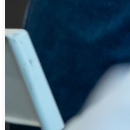
упомянул географию – в этом году она
вновь весьма обширна. Чтобы проявить
себя и побороться за призовые места
Кубков, в Сатку приехали почти 300
игроков, представляющих 33 региона РФ, а
также Донецкую Народную Республику.
Причём многие посетили Сатку впервые.
Например, исполнительный директор
федерации шахмат Республики
Башкортостан Денис Малин.
— Так получилось, что я много
путешествую, но в Сатке в первый раз.
Вроде бы Уфа находится недалеко, но
ранее не было возможности сюда
приехать, — сказал он. — В отличие от
меня, башкирские шахматисты регулярно
принимают участие и в детских, и в
женских, и в мужских этапах, проводимых
здесь. В настоящий момент нашу