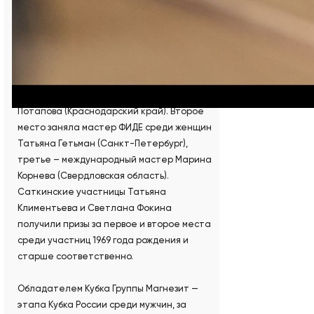
Ибрагим Атабеков (ЯНАО).
Победительницей турнира «Саткинская
осень», вновь объединившего сильнейших
шахматисток РФ, стала международный
мастер среди женщин Маргарита
Потапова (Краснодарский край). Второе
место заняла мастер ФИДЕ среди женщин
Татьяна Гетьман (Санкт-Петербург),
третье – международный мастер Марина
Корнева (Свердловская область).
Саткинские участницы Татьяна
Климентьева и Светлана Фокина
получили призы за первое и второе места
среди участниц 1969 года рождения и
старше соответственно.
Обладателем Кубка Группы Магнезит —
этапа Кубка России среди мужчин, за