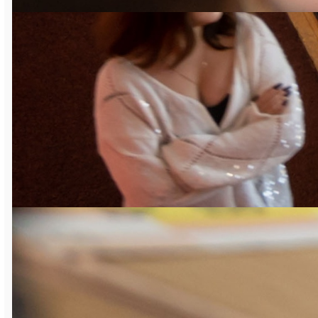
на Кубок губернатора Челябинской
области — этапе Кубка России среди
детей. Её, как и в прошлом году, завоевала
упомянутая выше Реана Кинзябулатова.
Победителем турнира среди мальчиков в
этой же возрастной категории стал Мирон
Нестеров (Челябинская область). Первые
места среди шахматистов до 11 лет
заняли Сэлмэг Тучинова (Бурятия) и Демид
Стасюк (Тюменская область). До 13-ти лет
– Вероника Ивченкова (ХМАО — Югра) и
Кирилл Маслов (Курганская область),
саткинец Матвей Крылов стал третьим. У
ребят постарше (до 15 лет) лучшие
результаты показали Яна Бузанова и
Александр Кулемин (Удмуртия).
Саткинская спортсменка Рада Дубовикова
– на втором месте. А традиционные призы
для самых маленьких участников Кубка
получили Татьяна Юртаева (Сатка) и