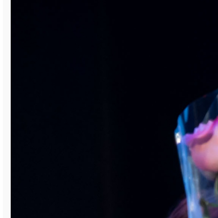
их проведению. Благодарю
администрацию муниципалитета, Группу
Магнезит, исполнительного директора
шахматного клуба «Вертикаль» Амира
Гилязова и его замечательную команду за
высококлассную организацию турниров!
Елена Никитина
Благодарим за фото Василия Максимова
,
фоторепортаж