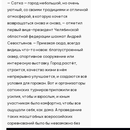
— Сатка — город небольшой, но очень
уютный, со своими традициями и отличной
атмосферой, в которую хочется
возвращаться снова и снова, — отметил
первый вице-президент Челябинской
областной федерации шахмат Андрей
Севостьянов. — Приезжая сюда, всегда
видишь что-то новое: благоустроенный
сквер, спортивное сооружение или
интересную выставку. Город растёт,
строится, качество жизни в нём
непрерывно улучшается, и создаются всё
условия для горожан. Вот и организаторы
саткинских турниров приложили все
усилия, чтобы и взрослым, и юным
участникам было комфортно, чтобы все
ощущали себя, как дома. А проведение
таких масштабных всероссийских
соревнований было бы невозможно без
конструктивного союза всех причастных к