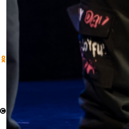
Контакты
Афиша
Архив выпусков
+7 (35161) 9-48-99
news@magnezit.com
afilippova@magnezit.com
Craftum
Создано на конструкторе сайтов
Craftum