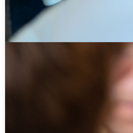
республику представляет Реана
Кинзябулатова, которая не так давно
стала обладательницей Кубка мира по
шахматам среди девочек до восьми лет. А
во взрослых турнирах почти в полном
составе принимает участие сборная
команда Республики Башкортостан, в
начале августа занявшая первое место
на летней спартакиаде учащихся в
Барнауле. Конечно же, я, в первую очередь,
буду болеть за наших ребят, но также хочу
пожелать яркой игры и положительных
впечатлений всем участникам турнира.
Думаю, что в Сатке я не в последний раз.
По итогам соревновательных дней наши
соседи из Башкирии стали обладателями
нескольких призов и наград. В том числе за
победу среди девочек до 9 лет в турнире