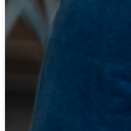
— Приятно, что южноуральская земля уже
не первый год принимает соревнования
такого ранга, и я благодарю
организаторов, судейскую бригаду,
спонсоров и участников саткинских
турниров, — сказал на открытии
шахматной декады начальник
управления спорта министерства по
физической культуре и спорту
Челябинской области Антон Макаров. —
Хочу пожелать, чтобы данные спортивные
мероприятия у нас всегда проходили так
же массово, чтобы география их
расширялась, а количество шахматистов
увеличивалось. Спортсменам желаю
красивых побед, а зрителям — массу
удовольствия от просмотра игр!
Антон Владимирович не случайно