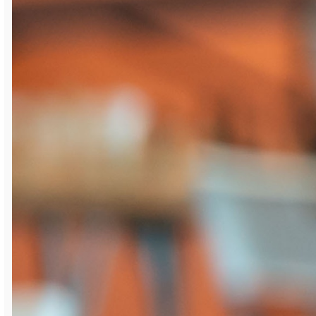
августа с XXX турнира по быстрым
шахматам на Кубок главы Саткинского
муниципального района. Его участниками
стали 85 спортсменов из Башкортостана,
Томской и Челябинской областей. По
итогам шахматных баталий в число
пятнадцати лучших вошли
представители Сатки и воспитанники
ШК
«Вертикаль»
, которые сейчас учатся или
работают в других городах. Это Руслан
Султанов, Альберт Байгильдин, Амир
Гилязов, Сергей Лушников, Владимир
Михайлов и показавший третий результат
турнира Максим Кириенко. Второе место
занял Михаил Жабкин, а победителем
стал мастер ФИДЕ Иван Фролов (оба
шахматиста из Челябинской области).
Затем, 27 августа, стартовали мужской и