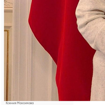
металлург России». В 2022 году Владимир
Викторович ушёл из жизни. Его супруга
Анна Гавриловна также работала в ЦМП-3
— машинистом пневмотранспорта. В 1985
была удостоена медали «Ветеран
труда».
Сегодня династию магнезитовцев
продолжают дети и внуки супругов
Шумилиных. Сыновья Сергей и Юрий —
плавильщики департамента по
производству плавленых порошков (ДППП),
внучка Ирина — эксперт по качеству
управления системы менеджмента
качества, внук Даниил —
дробильщик ДППП, внук Никита —
специалист управления материально-
технического снабжения.
Ксения Максимова