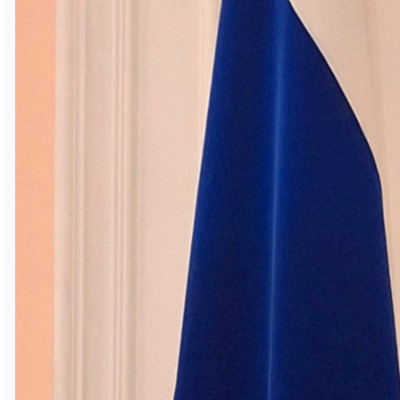
Вручая награды, губернатор Челябинской
области Алексей Текслер подчеркнул, что
сегодня в регионе закладывается
традиция чествования многодетных
семей и трудовых династий, и символично,
что это происходит в Год семьи.
— Именно в семье с детства
воспитывается уважение к труду,
формируется интерес к профессии и
любовь к Родине, — отметил глава региона