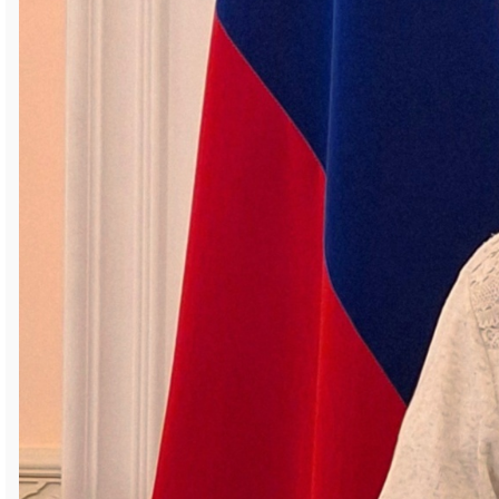
и поздравил южноуральцев с
заслуженными наградами.
В этот день знака отличия были
удостоены три многодетные семьи и 16
трудовых династий, в число которых
вошли и магнезитовцы.
Общий стаж работы семьи Шумилиных на
«Магнезите» — 106 лет. Основатель
династии — Владимир Викторович — 46
лет трудился в цехе магнезитовых
порошков № 3. В разные годы был
электриком, начальником газоочистки,
начальником печного отделения,
начальником смены. Неоднократно
поощрялся за свои рацпредложения.
Также в копилке наград В. В. Шумилина —
звания «Ветеран труда» и «Заслуженный